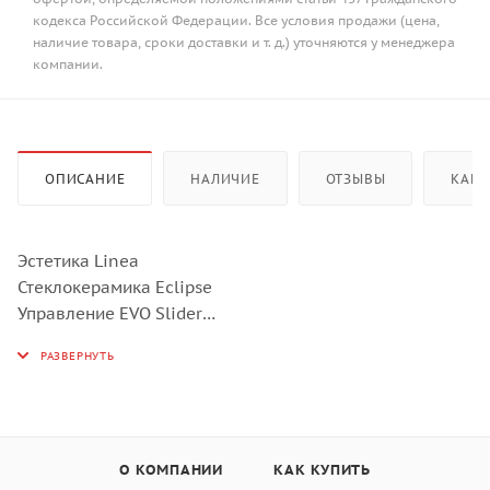
кодекса Российской Федерации. Все условия продажи (цена,
наличие товара, сроки доставки и т. д.) уточняются у менеджера
компании.
ОПИСАНИЕ
НАЛИЧИЕ
ОТЗЫВЫ
КАК 
Эстетика Linea
Стеклокерамика Eclipse
Управление EVO Slider
Прямой край
6 индукционные зоны нагрева:
Правая - Multizone - 2,1 + 2,1 кВт (Booster 3,0), 385х230
мм
Центральная - Multizone - 2,1 + 2,1 кВт (Booster 3,0),
385х230 мм
О КОМПАНИИ
КАК КУПИТЬ