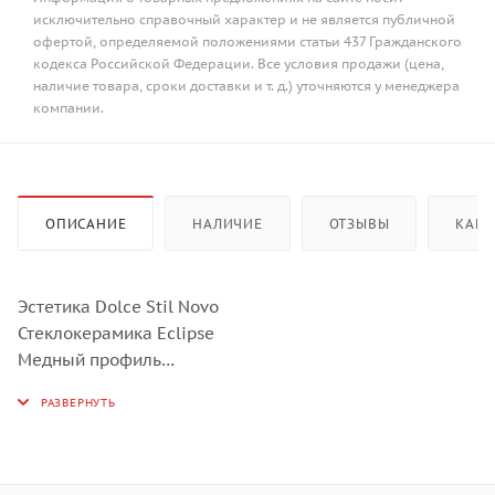
исключительно справочный характер и не является публичной
офертой, определяемой положениями статьи 437 Гражданского
кодекса Российской Федерации. Все условия продажи (цена,
наличие товара, сроки доставки и т. д.) уточняются у менеджера
компании.
ОПИСАНИЕ
НАЛИЧИЕ
ОТЗЫВЫ
КАК 
Эстетика Dolce Stil Novo
Стеклокерамика Eclipse
Медный профиль
Управление Touch control (слайдер)
Прямой край
4 индукционные зоны нагрева:
Правая - Multizone - 2,1 + 2,1 кВт (Booster 3,7), 385х230
мм