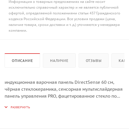
Информация о товарных предложениях на сайте носит
исключительно справочный характер и не является публичной
офертой, определяемой положениями статьи 437 Гражданского
кодекса Российской Федерации. Все условия продажи (цена,
наличие товара, сроки доставки и т. д.) уточняются у менеджера
компании.
ОПИСАНИЕ
НАЛИЧИЕ
ОТЗЫВЫ
КАК 
индукционная варочная панель DirectSense 60 см,
чёрная стеклокерамика, сенсорная мультислайдерная
панель управления PRO, фацетированное стекло по
переднему краю, таймер на отключение до 99 мин. для
каждой зоны, функция повышенной мощности Power
Plus, функция Stop&Go (пауза), функции готовки
DirectSense: кипение, поддержание тепла, томление и