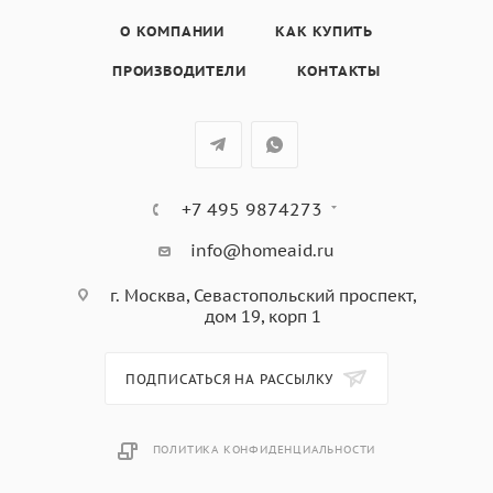
плавление, блокировка панели управления,
индикаторы остаточного тепла, простая система
О КОМПАНИИ
КАК КУПИТЬ
установки Fast-Click, 4 зоны приготовления: 2
ПРОИЗВОДИТЕЛИ
КОНТАКТЫ
индукционнве зоны Ø 215 мм, 2 индукционные зоны Ø
150 мм, максимальная номинальная мощность: 9.200
Вт
+7 495 9874273
info@homeaid.ru
г. Москва, Севастопольский проспект,
дом 19, корп 1
ПОДПИСАТЬСЯ НА РАССЫЛКУ
ПОЛИТИКА КОНФИДЕНЦИАЛЬНОСТИ