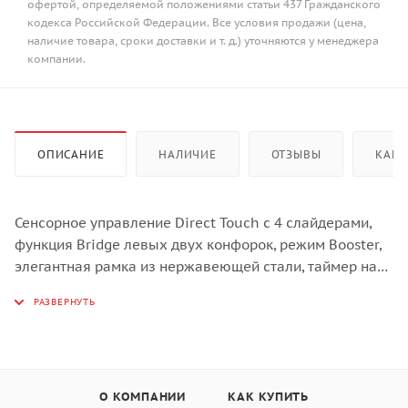
офертой, определяемой положениями статьи 437 Гражданского
кодекса Российской Федерации. Все условия продажи (цена,
наличие товара, сроки доставки и т. д.) уточняются у менеджера
компании.
ОПИСАНИЕ
НАЛИЧИЕ
ОТЗЫВЫ
КАК 
Сенсорное управление Direct Touch с 4 слайдерами,
функция Bridge левых двух конфорок, режим Booster,
элегантная рамка из нержавеющей стали, таймер на
99 минут.
Сенсорное управление Direct Touch
В отличие от стандартных решений, когда сначала
выбирается зона, а затем при помощи нескольких
О КОМПАНИИ
КАК КУПИТЬ
нажатий уровень нагрева, индивидуальные для