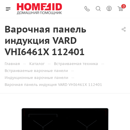
0
Варочная панель
индукция VARD
VHI6461X 112401
—
—
—
Главная
Каталог
Встраиваемая техника
—
Встраиваемые варочные панели
—
Индукционные варочные панели
Варочная панель индукция VARD VHI6461X 112401