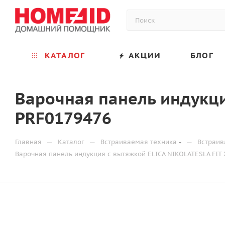
КАТАЛОГ
АКЦИИ
БЛОГ
Варочная панель индукци
PRF0179476
—
—
—
Главная
Каталог
Встраиваемая техника
Встраив
Варочная панель индукция с вытяжкой ELICA NIKOLATESLA FIT 