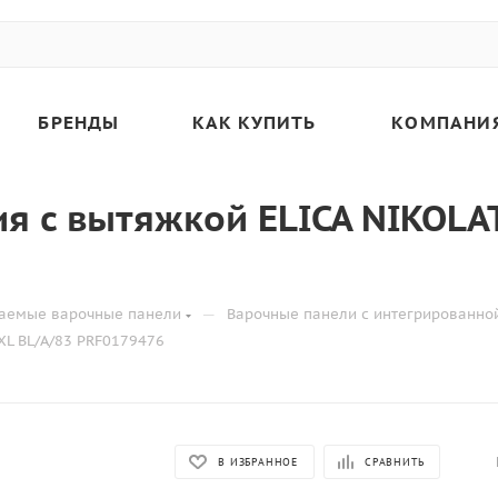
БРЕНДЫ
КАК КУПИТЬ
КОМПАНИ
я с вытяжкой ELICA NIKOLAT
—
аемые варочные панели
Варочные панели с интегрированно
XL BL/A/83 PRF0179476
В ИЗБРАННОЕ
СРАВНИТЬ