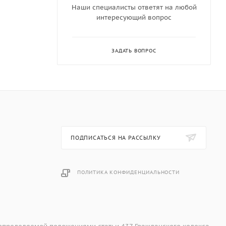
Наши специалисты ответят на любой
йства по
интересующий вопрос
яжку
ЗАДАТЬ ВОПРОС
 что
сегда
так,
шенно не
ПОДПИСАТЬСЯ НА РАССЫЛКУ
кам
ПОЛИТИКА КОНФИДЕНЦИАЛЬНОСТИ
ируют
 на
ежать
тобы их