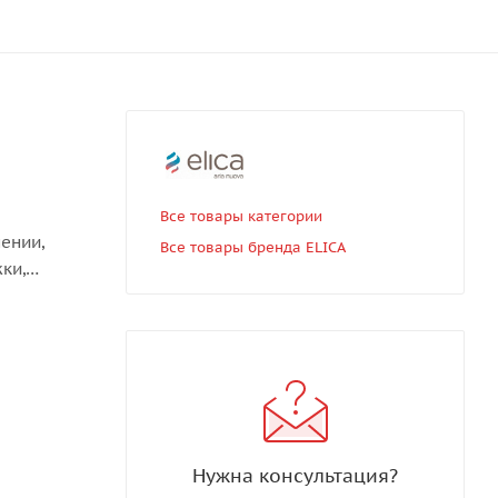
Все товары категории
ении,
Все товары бренда ELICA
ки,
 в
 между
ей части
шей пищи.
Нужна консультация?
льную