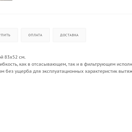
УПИТЬ
ОПЛАТА
ДОСТАВКА
й 83х52 см.
ибкость, как в отсасывающем, так и в фильтрующем исполн
ом без ущерба для эксплуатационных характеристик вытяж
ми в 60 см.
 сплошной. Чтобы включить ее достаточно легкого нажатия
 уровень мощности вытяжки, поддерживая идеальный баланс
я технологии Autocapture.
и регенерируемый угольный, могут извлекаться из верхн
 доступ к внутренней части для очистки от случайно попав
оляющий сливать пролитые жидкости, гарантируя максима