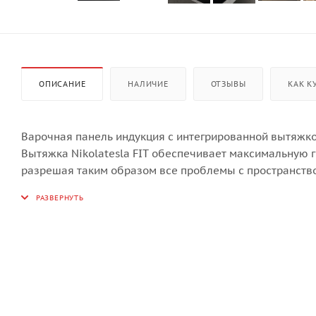
ОПИСАНИЕ
НАЛИЧИЕ
ОТЗЫВЫ
КАК К
Варочная панель индукция с интегрированной вытяжко
Вытяжка Nikolatesla FIT обеспечивает максимальную г
разрешая таким образом все проблемы с пространств
мощности и размеров варочной зоны, даже с основания
Если вытяжка не требуется поверхность печи остается
центральной части.
К тому же, NikolaTesla FIT автоматически регулирует
тишиной, мощностью и энергоэффективностью благодар
Высокопроизводительные фильтры, жироулавливающий 
без каких-либо усилий и, точно также, можно получить
Дополнительно установлен специальный клапан, позв