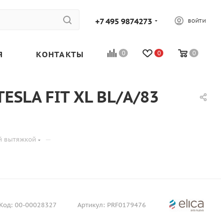
+7 495 9874273
ВОЙТИ
Я
КОНТАКТЫ
0
0
0
ESLA FIT XL BL/A/83
—
й вытяжкой
Код:
00-00028327
Артикул:
PRF0179476