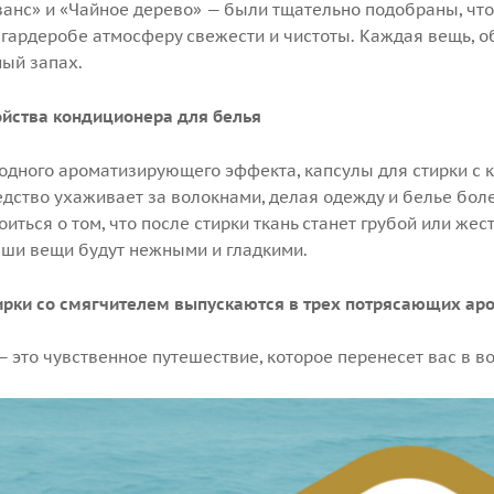
ванс» и «Чайное дерево» — были тщательно подобраны, чт
 гардеробе атмосферу свежести и чистоты. Каждая вещь, о
ый запах.
йства кондиционера для белья
дного ароматизирующего эффекта, капсулы для стирки с ко
едство ухаживает за волокнами, делая одежду и белье бол
иться о том, что после стирки ткань станет грубой или жес
ши вещи будут нежными и гладкими.
ирки со смягчителем выпускаются в трех потрясающих аром
 это чувственное путешествие, которое перенесет вас в 