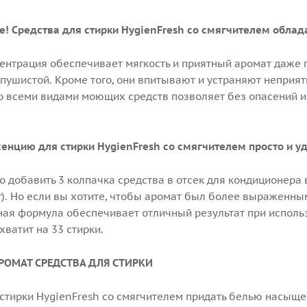
се! Средства для стирки HygienFresh со смягчителем обл
ентрация обеспечивает мягкость и приятный аромат даже 
 пушистой. Кроме того, они впитывают и устраняют неприя
о всеми видами моющих средств позволяет без опасений 
.
сенцию для стирки HygienFresh со смягчителем просто и у
о добавить 3 колпачка средства в отсек для кондиционера
кг). Но если вы хотите, чтобы аромат был более выраженны
ая формула обеспечивает отличный результат при исполь
ватит на 33 стирки.
ОМАТ СРЕДСТВА ДЛЯ СТИРКИ
 стирки HygienFresh со смягчителем придать белью насыще