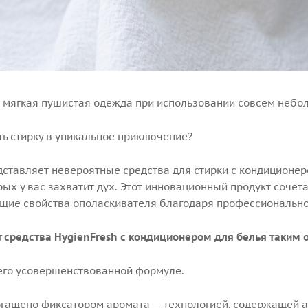
 мягкая пушистая одежда при использовании совсем небол
ть стирку в уникальное приключение?
дставляет невероятные средства для стирки с кондиционе
орых у вас захватит дух. Этот инновационный продукт соче
ющие свойства ополаскивателя благодаря профессион
т средства HygienFresh с кондиционером для белья таким
 его усовершенствованной формуле.
огащено фиксатором аромата — технологией, содержащей 