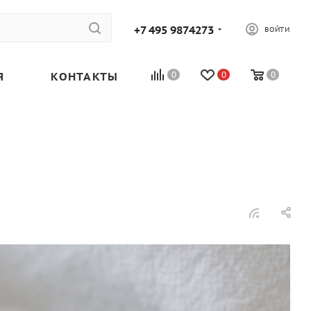
+7 495 9874273
ВОЙТИ
Я
КОНТАКТЫ
0
0
0