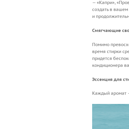
— «Капри», «Про
создать в вашем
и продолжительн
Смягчающие сво
Помимо превосхо
время стирки ср
придется беспоко
кондиционера ва
Эссенция для ст
Каждый аромат —