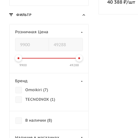
40 388
₽
/шт
ФИЛЬТР
Розничная Цена
9900
49288
Бренд
Omoikiri (
7
)
TECNOINOX (
1
)
В наличии (
8
)
Наличие в магазинах