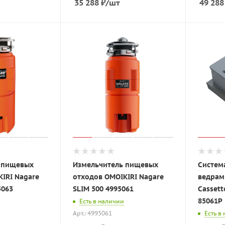
35 288
₽
/шт
49 288
 пищевых
Измельчитель пищевых
Систем
IRI Nagare
отходов OMOIKIRI Nagare
ведрами
5063
SLIM 500 4995061
Casset
85061Р
Есть в наличии
Арт.: 4995061
Есть в