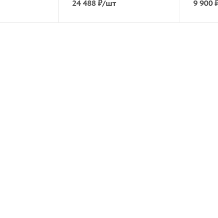
24 488
₽
/шт
9 900