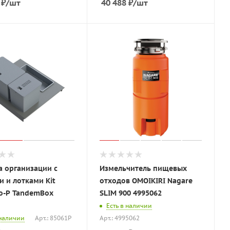
₽
/шт
40 488
₽
/шт
а организации с
Измельчитель пищевых
 и лотками Kit
отходов OMOIKIRI Nagare
to-P TandemBox
SLIM 900 4995062
Есть в наличии
 наличии
Арт.: 85061Р
Арт.: 4995062