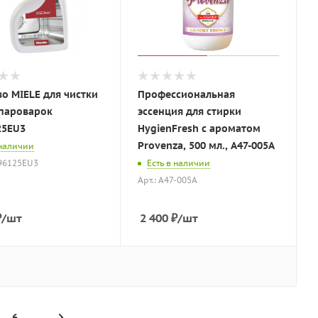
о MIELE для чистки
Профессиональная
пароварок
эссенция для стирки
25EU3
HygienFresh с ароматом
Provenza, 500 мл., A47-005A
 наличии
996125EU3
Есть в наличии
Арт.: A47-005A
₽
/шт
2 400
₽
/шт
6