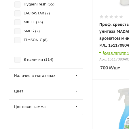
HygienFresh (
35
)
LAURASTAR (
2
)
MIELE (
26
)
Проф. средств
SMEG (
2
)
унитаза MADAL
ароматом мин
TIMSON C (
8
)
мл., 13117080
Есть в наличии
Арт.: 131170804X
В наличии (
114
)
700
₽
/шт
Наличие в магазинах
Цвет
Цветовая гамма