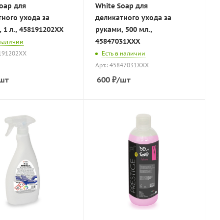
oap для
White Soap для
ного ухода за
деликатного ухода за
 1 л., 458191202XX
руками, 500 мл.,
45847031XXX
 наличии
8191202XX
Есть в наличии
Арт.: 45847031XXX
шт
600
₽
/шт