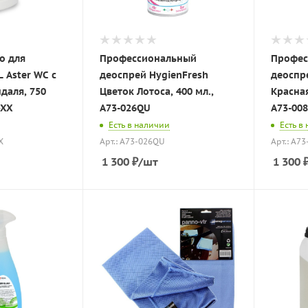
о для
Профессиональный
Профес
 Aster WC с
деоспрей HygienFresh
деоспр
даля, 750
Цветок Лотоса, 400 мл.,
Красная
4XX
A73-026QU
A73-00
Есть в наличии
Есть в
X
Арт.: A73-026QU
Арт.: A7
1 300
₽
/шт
1 300