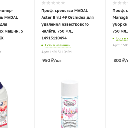
ионер-
Проф. средство MADAL
Проф. 
ль MADAL
Aster Brill 49 Orchidea для
Marsigl
 для
удаления известкового
уборки
х машин, 5
налёта, 750 мл.,
750 мл.
XX
14913110494
Есть в
Есть в наличии
Арт.: 15
X
Арт.: 14913110494
950
₽
/шт
800
₽
/