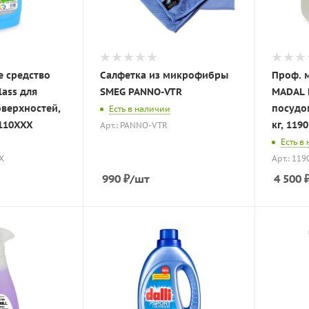
 средство
Салфетка из микрофибры
Проф. 
lass для
SMEG PANNO-VTR
MADAL K
оверхностей,
посудо
Есть в наличии
3110XXX
кг, 119
Арт.: PANNO-VTR
Есть в
X
Арт.: 11
990
₽
/шт
4 500