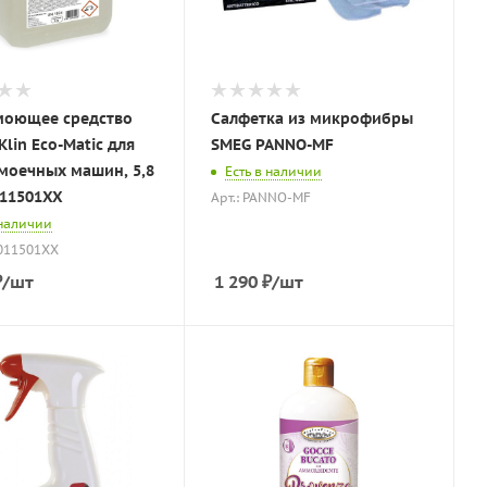
моющее средство
Салфетка из микрофибры
lin Eco-Matic для
SMEG PANNO-MF
моечных машин, 5,8
Есть в наличии
011501XX
Арт.: PANNO-MF
 наличии
9011501XX
₽
/шт
1 290
₽
/шт