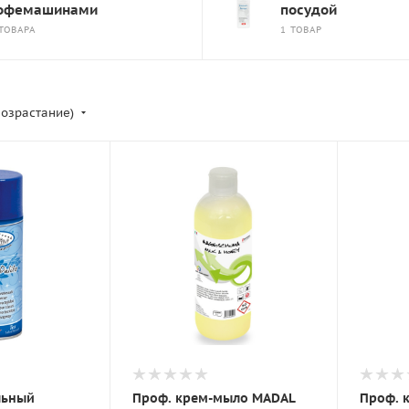
офемашинами
посудой
ТОВАРА
1 ТОВАР
возрастание)
льный
Проф. крем-мыло MADAL
Проф. 