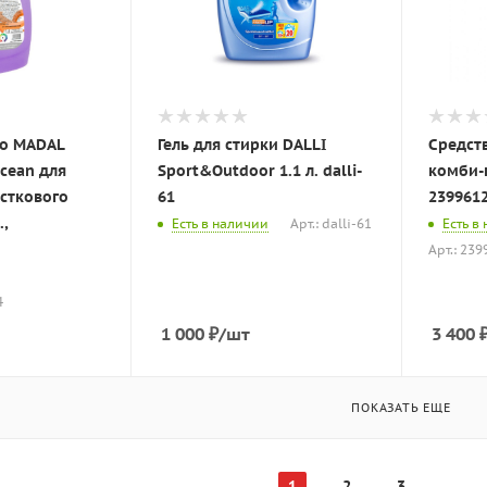
во MADAL
Гель для стирки DALLI
Средств
Ocean для
Sport&Outdoor 1.1 л. dalli-
комби-
сткового
61
239961
.,
Есть в наличии
Арт.: dalli-61
Есть в
Арт.: 23
4
1 000
₽
/шт
3 400
ПОКАЗАТЬ ЕЩЕ
1
2
3