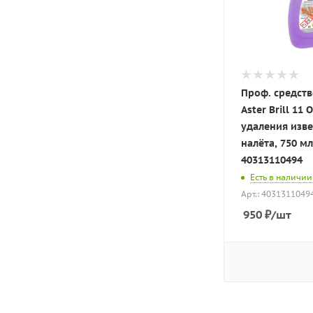
Проф. средст
Aster Brill 11 
удаления изве
налёта, 750 мл
40313110494
Есть в наличии
Арт.: 4031311049
950
₽
/шт