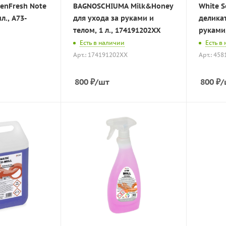
enFresh Note
BAGNOSCHIUMA Milk&Honey
White S
мл., A73-
для ухода за руками и
деликат
телом, 1 л., 174191202XX
руками,
Есть в наличии
Есть в
Арт.: 174191202XX
Арт.: 45
800
₽
/шт
800
₽
/