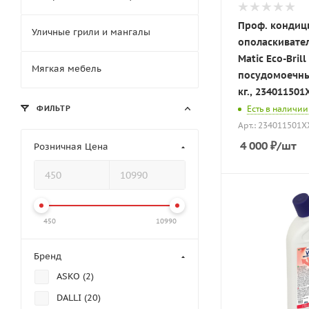
Проф. кондиц
Уличные грили и мангалы
ополаскивате
Matic Eco-Brill
Мягкая мебель
посудомоечны
кг., 234011501
Есть в наличии
ФИЛЬТР
Арт.: 234011501X
4 000
₽
/шт
Розничная Цена
450
10990
Бренд
ASKO (
2
)
DALLI (
20
)