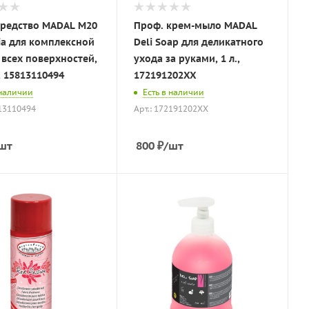
средство MADAL M20
Проф. крем-мыло MADAL
ia для комплексной
Deli Soap для деликатного
 всех поверхностей,
ухода за руками, 1 л.,
, 15813110494
172191202XX
 наличии
Есть в наличии
813110494
Арт.: 172191202XX
шт
800
₽
/шт