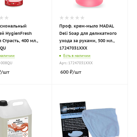
сиональный
Проф. крем-мыло MADAL
ей HygienFresh
Deli Soap для деликатного
 Страсть, 400 мл.,
ухода за руками, 500 мл.,
8QU
17247031XXX
 наличии
Есть в наличии
3-008QU
Арт.: 17247031XXX
₽
/шт
600
₽
/шт