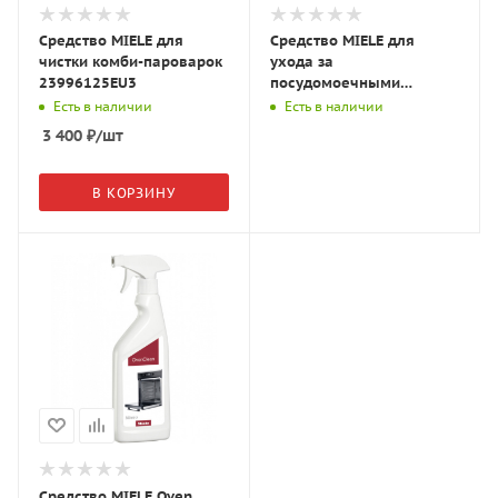
Средство MIELE для
Средство MIELE для
чистки комби-пароварок
ухода за
23996125EU3
посудомоечными
машинами 21995495EU5
Есть в наличии
Есть в наличии
3 400
₽
/шт
В КОРЗИНУ
Средство MIELE Oven