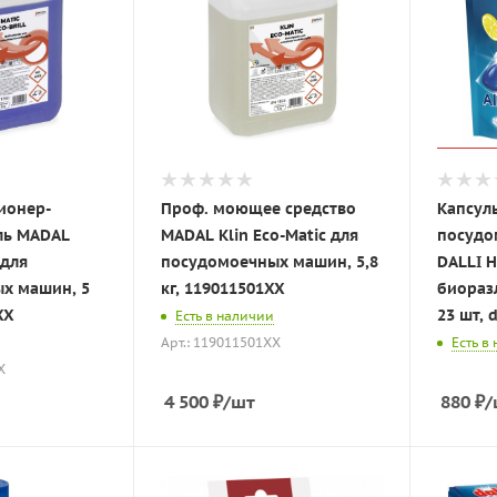
ионер-
Проф. моющее средство
Капсул
ль MADAL
MADAL Klin Eco-Matic для
посудо
 для
посудомоечных машин, 5,8
DALLI 
х машин, 5
кг, 119011501XX
биоразл
XX
23 шт, d
Есть в наличии
Арт.: 119011501XX
Есть в
X
4 500
₽
/шт
880
₽
/