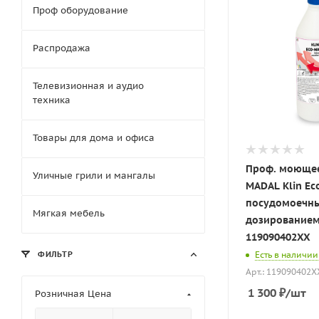
Проф оборудование
Распродажа
Телевизионная и аудио
техника
Товары для дома и офиса
Проф. моющее
Уличные грили и мангалы
MADAL Klin Ec
посудомоечны
Мягкая мебель
дозированием,
119090402XX
Есть в наличии
ФИЛЬТР
Арт.: 119090402X
1 300
₽
/шт
Розничная Цена