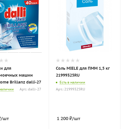
и для
Соль MIELE для ПММ 1,5 кг
моечных машин
21999325RU
ome Brillanz dalli-27
Есть в наличии
 наличии
Арт.: dalli-27
Арт.: 21999325RU
₽
/шт
1 200
₽
/шт