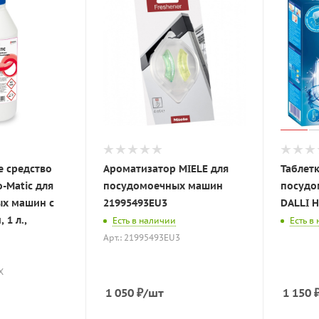
 средство
Ароматизатор MIELE для
Таблетк
o-Matic для
посудомоечных машин
посудо
х машин с
21995493EU3
DALLI H
 1 л.,
Есть в наличии
Есть в
Арт.: 21995493EU3
X
1 050
₽
/шт
1 150