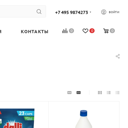
+7 495 9874273
ВОЙТИ
Я
КОНТАКТЫ
0
0
0