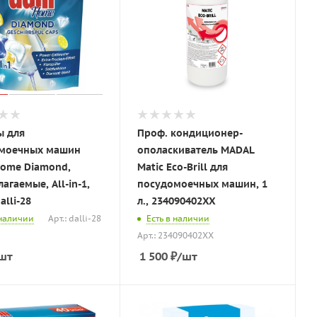
ы для
Проф. кондиционер-
моечных машин
ополаскиватель MADAL
Home Diamond,
Matic Eco-Brill для
агаемые, All-in-1,
посудомоечных машин, 1
alli-28
л., 234090402XX
 наличии
Арт.: dalli-28
Есть в наличии
Арт.: 234090402XX
шт
1 500
₽
/шт