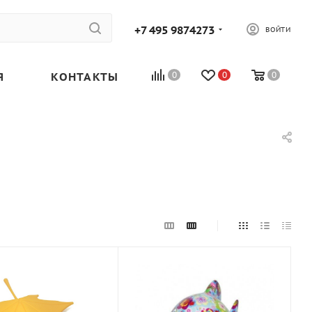
+7 495 9874273
ВОЙТИ
Я
КОНТАКТЫ
0
0
0