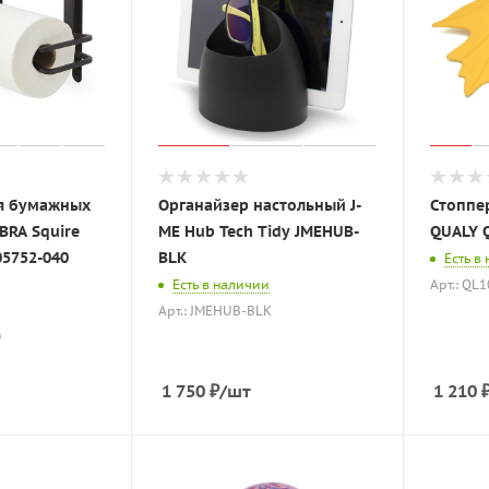
я бумажных
Органайзер настольный J-
Стоппе
BRA Squire
ME Hub Tech Tidy JMEHUB-
QUALY 
5752-040
BLK
Есть в
Есть в наличии
Арт.: QL
Арт.: JMEHUB-BLK
0
1 750
₽
/шт
1 210