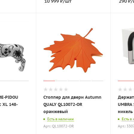
10 999
₽
/шт
290
₽
/
ME-PIDOU
Стоппер для двери Autumn
Держат
 XL 148-
QUALY QL10072-OR
UMBRA 
оранжевый
никель
Есть в наличии
Есть в
Арт.: QL10072-OR
Арт.: 33