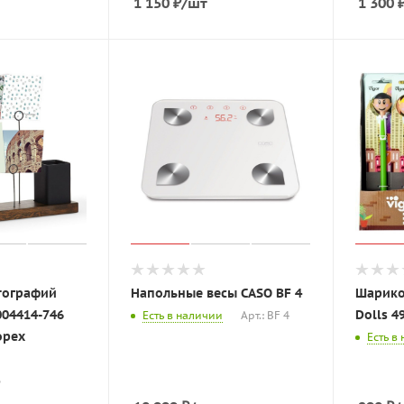
1 150
₽
/шт
1 300
тографий
Напольные весы CASO BF 4
Шарико
04414-746
Dolls 4
Есть в наличии
Арт.: BF 4
орех
Есть в
6