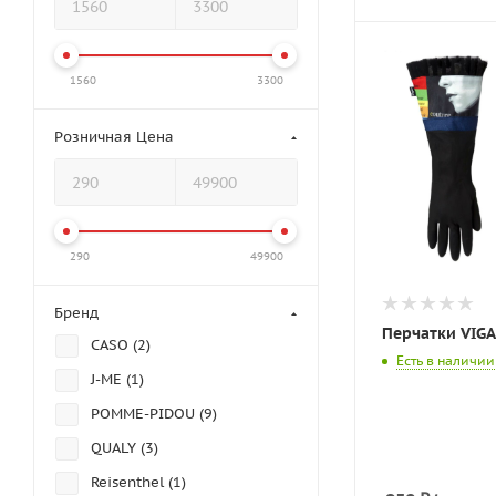
1560
3300
Розничная Цена
290
49900
Бренд
Перчатки VIGA
CASO (
2
)
Есть в наличии
J-ME (
1
)
POMME-PIDOU (
9
)
QUALY (
3
)
Reisenthel (
1
)