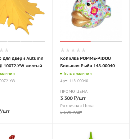
р для двери Autumn
Копилка POMME-PIDOU
QL10072-YW желтый
Большая Рыба 148-00040
 наличии
Есть в наличии
10072-YW
Арт.: 148-00040
ПРОМО ЦЕНА
3 300
₽
/шт
Розничная Цена
₽
/шт
5 500
₽
/шт