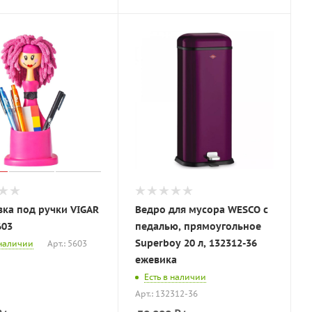
вка под ручки VIGAR
Ведро для мусора WESCO с
603
педалью, прямоугольное
Superboy 20 л, 132312-36
 наличии
Арт.: 5603
ежевика
Есть в наличии
Арт.: 132312-36