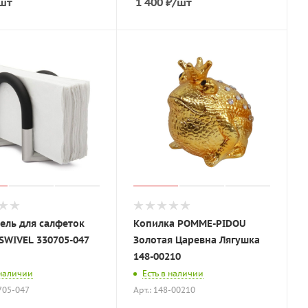
шт
1 400
₽
/шт
ель для салфеток
Копилка POMME-PIDOU
SWIVEL 330705-047
Золотая Царевна Лягушка
148-00210
 наличии
Есть в наличии
0705-047
Арт.: 148-00210