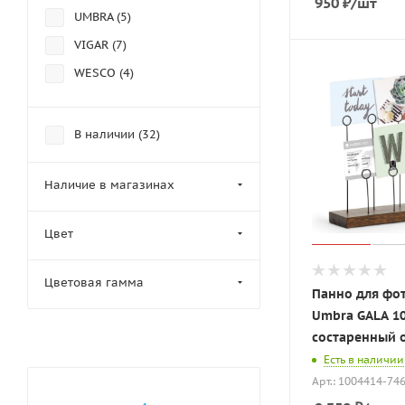
950
₽
/шт
UMBRA (
5
)
VIGAR (
7
)
WESCO (
4
)
В наличии (
32
)
Наличие в магазинах
Цвет
Цветовая гамма
Панно для фо
Umbra GALA 10
состаренный 
Есть в наличии
Арт.: 1004414-74