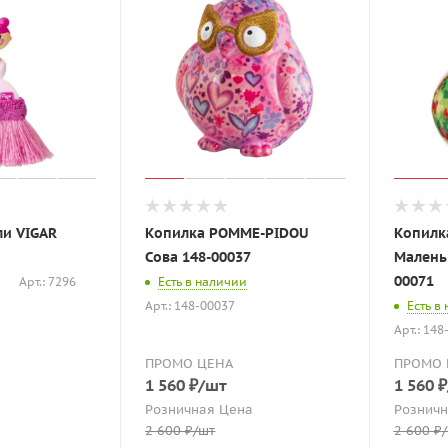
ли VIGAR
Копилка POMME-PIDOU
Копилк
Сова 148-00037
Малень
00071
Арт.: 7296
Есть в наличии
Арт.: 148-00037
Есть в
Арт.: 148
ПРОМО ЦЕНА
ПРОМО 
1 560
₽
/шт
1 560
₽
Розничная Цена
Розничн
2 600
₽
/шт
2 600
₽