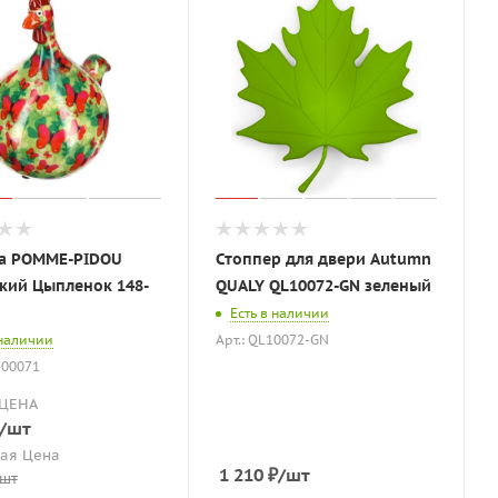
а POMME-PIDOU
Стоппер для двери Autumn
кий Цыпленок 148-
QUALY QL10072-GN зеленый
Есть в наличии
 наличии
Арт.: QL10072-GN
-00071
ЦЕНА
/шт
ая Цена
1 210
₽
/шт
/шт