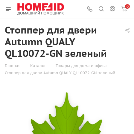
0
Стоппер для двери
Autumn QUALY
QL10072-GN зеленый
—
—
—
Главная
Каталог
Товары для дома и офиса
Стоппер для двери Autumn QUALY QL10072-GN зеленый