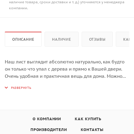
наличие товара, сроки доставки и т. д.) уточняются у менеджера
компании.
ОПИСАНИЕ
НАЛИЧИЕ
ОТЗЫВЫ
КАК 
Наш лист выглядит абсолютно натурально, как будто
он только что упал с дерева и прямо к Вашей двери.
Очень удобная и практичная вещь для дома. Можно
использовать для того чтобы дверь не закрывалась
когда это совсем не нужно, а можно положить листок с
другой стороны и тогда ручка двери не испортит
мебель, краску на стене или обои.
Структура листика такова, что позволяет подпереть
Вашу дверь - посередине он немного приподнят.
О КОМПАНИИ
КАК КУПИТЬ
Бренд: QUALY.
ПРОИЗВОДИТЕЛИ
КОНТАКТЫ
Название товара: Подпорка (стоппер) для двери