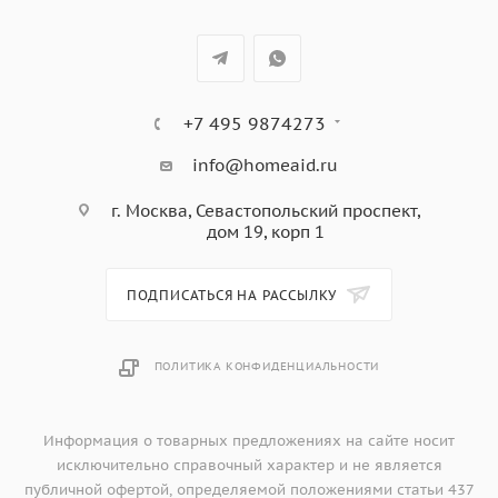
Autumn, зеленая
Материал: пластик.
Цвет: зелёный.
Вес: 90 гр.
+7 495 9874273
Размеры в упаковке (ШхГхВ): 15 х 15,5 х 3,5 см
Размеры без упаковки (ШхГхВ): 15 х 15,5 х 3,5 см
info@homeaid.ru
Дизайн: команда Qualy.
г. Москва, Севастопольский проспект,
Страна производства: Таиланд.
дом 19, корп 1
ПОДПИСАТЬСЯ НА РАССЫЛКУ
ПОЛИТИКА КОНФИДЕНЦИАЛЬНОСТИ
Информация о товарных предложениях на сайте носит
исключительно справочный характер и не является
публичной офертой, определяемой положениями статьи 437