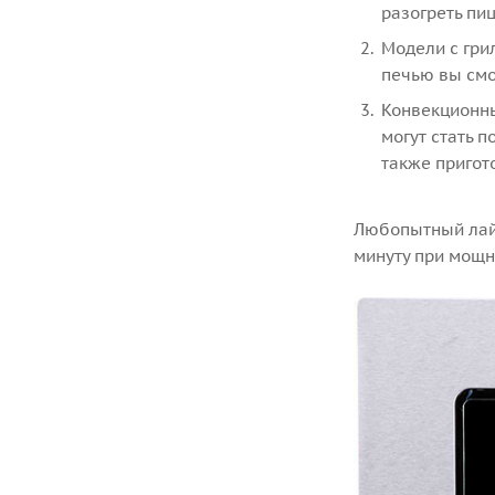
разогреть пиц
Модели с гри
печью вы смо
Конвекционны
могут стать 
также пригот
Любопытный лайф
минуту при мощн