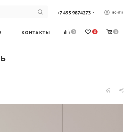
+7 495 9874273
ВОЙТИ
Я
КОНТАКТЫ
0
0
0
чь