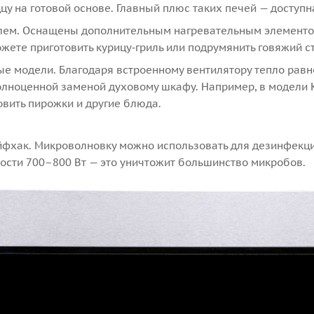
цу на готовой основе. Главный плюс таких печей — доступн
лем. Оснащены дополнительным нагревательным элементом
жете приготовить курицу‑гриль или подрумянить говяжий ст
е модели. Благодаря встроенному вентилятору тепло равн
полноценной заменой духовому шкафу. Например, в модели 
овить пирожки и другие блюда.
хак. Микроволновку можно использовать для дезинфекции 
ости 700–800 Вт — это уничтожит большинство микробов.