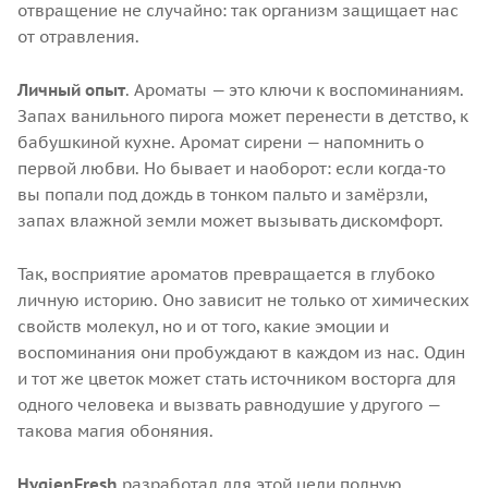
отвращение не случайно: так организм защищает нас
от отравления.
Личный опыт
. Ароматы — это ключи к воспоминаниям.
Запах ванильного пирога может перенести в детство, к
бабушкиной кухне. Аромат сирени — напомнить о
первой любви. Но бывает и наоборот: если когда‑то
вы попали под дождь в тонком пальто и замёрзли,
запах влажной земли может вызывать дискомфорт.
Так, восприятие ароматов превращается в глубоко
личную историю. Оно зависит не только от химических
свойств молекул, но и от того, какие эмоции и
воспоминания они пробуждают в каждом из нас. Один
и тот же цветок может стать источником восторга для
одного человека и вызвать равнодушие у другого —
такова магия обоняния.
HygienFresh
разработал для этой цели полную