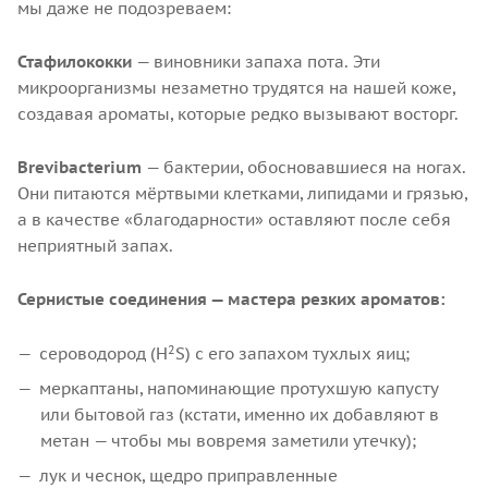
мы даже не подозреваем:
Стафилококки
— виновники запаха пота. Эти
микроорганизмы незаметно трудятся на нашей коже,
создавая ароматы, которые редко вызывают восторг.
Brevibacterium
— бактерии, обосновавшиеся на ногах.
Они питаются мёртвыми клетками, липидами и грязью,
а в качестве «благодарности» оставляют после себя
неприятный запах.
Сернистые соединения — мастера резких ароматов:
2
сероводород (H
S) с его запахом тухлых яиц;
меркаптаны, напоминающие протухшую капусту
или бытовой газ (кстати, именно их добавляют в
метан — чтобы мы вовремя заметили утечку);
лук и чеснок, щедро приправленные