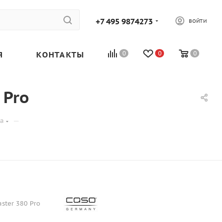
+7 495 9874273
ВОЙТИ
Я
КОНТАКТЫ
0
0
0
 Pro
—
са
ster 380 Pro