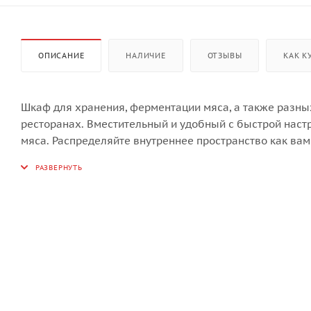
ОПИСАНИЕ
НАЛИЧИЕ
ОТЗЫВЫ
КАК К
Шкаф для хранения, ферментации мяса, а также разны
ресторанах. Вместительный и удобный с быстрой настр
мяса. Распределяйте внутреннее пространство как ва
температуру по всему внутреннему объёму.
Высококачественный шкаф для созревания мяса с ком
Подходит для хранения, демонстрации и созревания
Полезный объем 380 литров
Электронная регулировка температуры от 2 до 14°C (с 
Внутренняя влажность воздуха настраивается от 50 до
Активные вентиляторы
Управление с помощью сенсорной панели
3-х слойное УФ-стекло