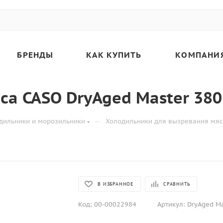
БРЕНДЫ
КАК КУПИТЬ
КОМПАНИ
а CASO DryAged Master 380
—
дильники и морозильники
Холодильники для вызревания мя
В ИЗБРАННОЕ
СРАВНИТЬ
Код:
00-00022984
Артикул:
DryAged Ma