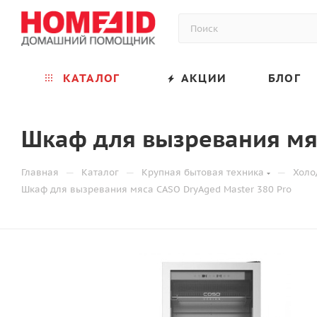
КАТАЛОГ
АКЦИИ
БЛОГ
Шкаф для вызревания мяс
—
—
—
Главная
Каталог
Крупная бытовая техника
Холо
Шкаф для вызревания мяса CASO DryAged Master 380 Pro