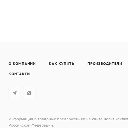
Запирается встроенным замком
Переключаемое внутреннее освещение
Отключаемый антибактериальный УФ-свет
Встроенный фильтр с активированным углем
Стеллажи и вешалки с крючками для мяса
О КОМПАНИИ
КАК КУПИТЬ
ПРОИЗВОДИТЕЛИ
КОНТАКТЫ
Информация о товарных предложениях на сайте носит исключ
Российской Федерации.