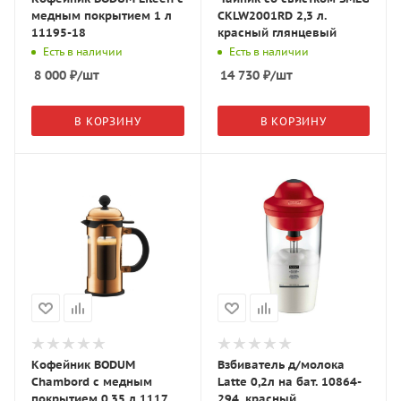
медным покрытием 1 л
CKLW2001RD 2,3 л.
11195-18
красный глянцевый
Есть в наличии
Есть в наличии
8 000
₽
/шт
14 730
₽
/шт
В КОРЗИНУ
В КОРЗИНУ
Кофейник BODUM
Взбиватель д/молока
Chambord с медным
Latte 0,2л на бат. 10864-
покрытием 0,35 л 11170-
294, красный