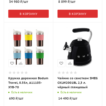
34 980
₽
/шт
8 899
₽
/шт
В КОРЗИНУ
В КОРЗИНУ
Кружка дорожная Bodum
Чайник со свистком SMEG
Travel, 0.35л, A11103-
CKLW2001BL 2,3 л.
XYB-70
чёрный глянцевый
Есть в наличии
Есть в наличии
690
₽
/шт
14 490
₽
/шт