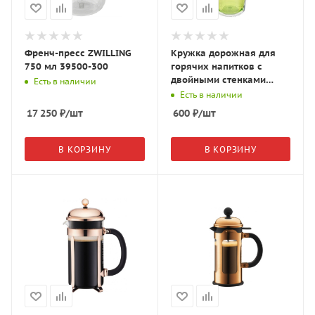
Френч-пресс ZWILLING
Кружка дорожная для
750 мл 39500-300
горячих напитков с
двойными стенками
Есть в наличии
COOL GEAR Vortex 0.66 л.
Есть в наличии
1650 зелёный
17 250
₽
/шт
600
₽
/шт
В КОРЗИНУ
В КОРЗИНУ