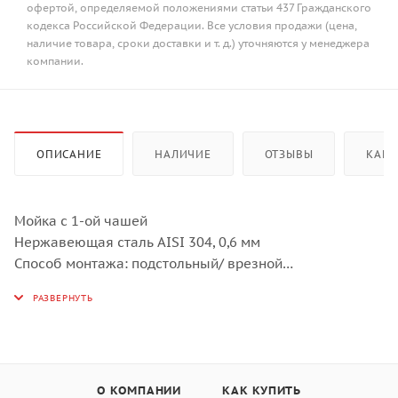
офертой, определяемой положениями статьи 437 Гражданского
кодекса Российской Федерации. Все условия продажи (цена,
наличие товара, сроки доставки и т. д.) уточняются у менеджера
компании.
ОПИСАНИЕ
НАЛИЧИЕ
ОТЗЫВЫ
КАК 
Мойка с 1-ой чашей
Нержавеющая сталь AISI 304, 0,6 мм
Способ монтажа: подстольный/ врезной
Внешние размеры: Ø 450 x 450 мм
Размер чаши: Ø 390 x 390 х 154 мм
Монтаж: ширина базы - не менее 45 см
Диаметр слива 3 1/2”, перелив
Комплектация: корзинчатый слив на 3 1/2”, крепежи
для
О КОМПАНИИ
КАК КУПИТЬ