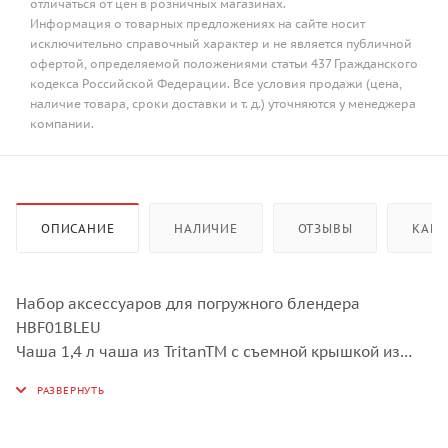
отличаться от цен в розничных магазинах.
Информация о товарных предложениях на сайте носит
исключительно справочный характер и не является публичной
офертой, определяемой положениями статьи 437 Гражданского
кодекса Российской Федерации. Все условия продажи (цена,
наличие товара, сроки доставки и т. д.) уточняются у менеджера
компании.
ОПИСАНИЕ
НАЛИЧИЕ
ОТЗЫВЫ
КАК 
Набор аксессуаров для погружного блендера
HBF01BLEU
Чаша 1,4 л чаша из TritanTM с съемной крышкой из
TritanTM
Можно мыть в посудомоечной машине
Измельчитель из TritanTM объемом 0,5 л с
разноуровневыми ножами из нержавеющей стали