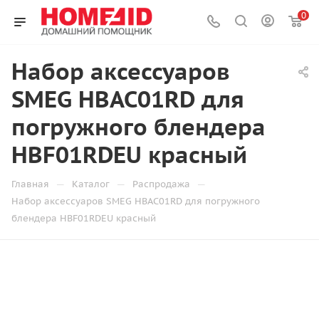
0
Набор аксессуаров
SMEG HBAC01RD для
погружного блендера
HBF01RDEU красный
—
—
—
Главная
Каталог
Распродажа
Набор аксессуаров SMEG HBAC01RD для погружного
блендера HBF01RDEU красный