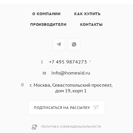
Контейнер и ножи можно мыть в посудомоечной
машине (крышку НЕЛЬЗЯ).
О КОМПАНИИ
КАК КУПИТЬ
Насадка для пюре из пластикового корпуса с
ПРОИЗВОДИТЕЛИ
КОНТАКТЫ
пластастиковыми ножами с технологией медленного
вращения для плавного давления картофеля или
других вареных овощей.
Насадка-венчик из нержавеющей стали
Венчик можно мыть в посудомоечной машине
+7 495 9874273
(Адаптер НЕЛЬЗЯ)
info@homeaid.ru
г. Москва, Севастопольский проспект,
дом 19, корп 1
ПОДПИСАТЬСЯ НА РАССЫЛКУ
ПОЛИТИКА КОНФИДЕНЦИАЛЬНОСТИ