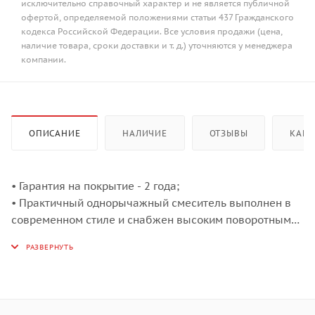
исключительно справочный характер и не является публичной
офертой, определяемой положениями статьи 437 Гражданского
кодекса Российской Федерации. Все условия продажи (цена,
наличие товара, сроки доставки и т. д.) уточняются у менеджера
компании.
ОПИСАНИЕ
НАЛИЧИЕ
ОТЗЫВЫ
КАК 
• Гарантия на покрытие - 2 года;
• Практичный однорычажный смеситель выполнен в
современном стиле и снабжен высоким поворотным
изливом;
• Гарантия на покрытие - 2 года;
• Высококачественная латунь без содержания свинца
сохранит воду чистой и здоровой;
• Полный комплект соединений для подключения,