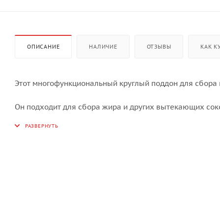
ОПИСАНИЕ
НАЛИЧИЕ
ОТЗЫВЫ
КАК К
Этот многофункциональный круглый поддон для сбора к
Он подходит для сбора жира и других вытекающих соко
можно наполнить небольшим количеством воды; ещё ег
Благодаря антипригарному покрытию, которое делает ч
использовать как форму для выпечки тортов.
Это очень популярный аксессуар, который используетс
индейки в горизонтальном положении или керамическ
положении.