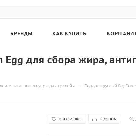
БРЕНДЫ
КАК КУПИТЬ
КОМПАНИ
n Egg для сбора жира, ант
—
лнительные аксессуары для грилей
Поддон круглый Big Gree
Код
В ИЗБРАННОЕ
СРАВНИТЬ