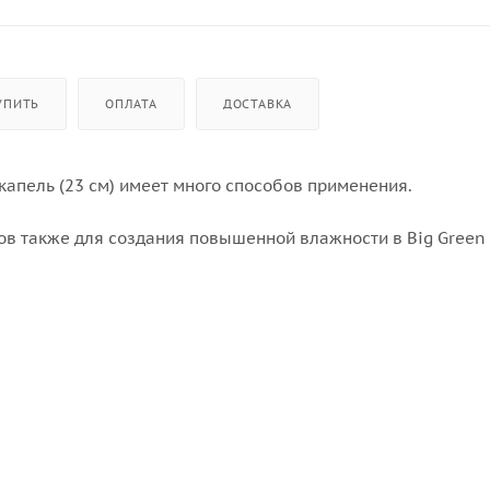
УПИТЬ
ОПЛАТА
ДОСТАВКА
апель (23 см) имеет много способов применения.
в также для создания повышенной влажности в Big Green 
о можно использовать как ёмкость для подогрева жидкост
истку простой, круглый поддон для капель также можно
я вместе с керамической подставкой для приготовления ку
им вертелом для приготовления курицы/индейки в вертика