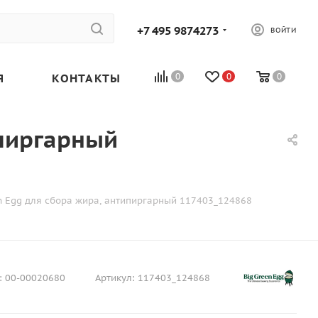
+7 495 9874273
ВОЙТИ
Я
КОНТАКТЫ
0
0
0
ипиргарный
n Egg для сбора жира, антипиргарный 117403_124868
:
00-00020680
Артикул:
117403_124868