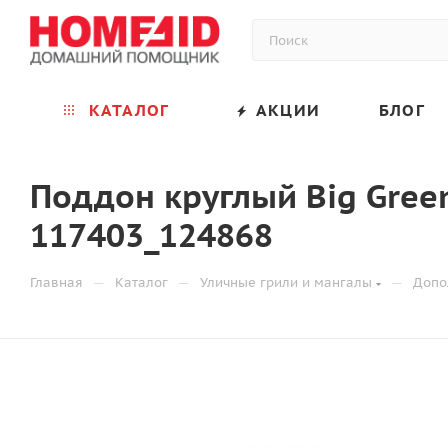
КАТАЛОГ
АКЦИИ
БЛОГ
Поддон круглый Big Gree
117403_124868
—
—
—
Главная
Каталог
Уличные грили и мангалы
Допо