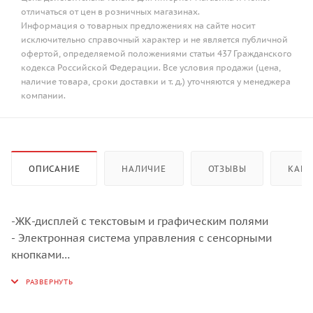
отличаться от цен в розничных магазинах.
Информация о товарных предложениях на сайте носит
исключительно справочный характер и не является публичной
офертой, определяемой положениями статьи 437 Гражданского
кодекса Российской Федерации. Все условия продажи (цена,
наличие товара, сроки доставки и т. д.) уточняются у менеджера
компании.
ОПИСАНИЕ
НАЛИЧИЕ
ОТЗЫВЫ
КАК 
-ЖК-дисплей с текстовым и графическим полями
- Электронная система управления с сенсорными
кнопками
- Программируемое количество кофе для 5 размеров
чашек (эспрессо, малая, средняя, большая, высокая)
- Приготовление 1 или 2 чашек