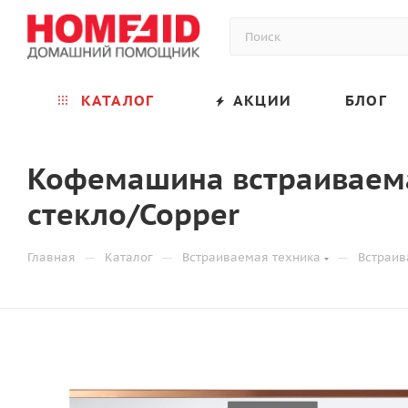
КАТАЛОГ
АКЦИИ
БЛОГ
Кофемашина встраиваема
стекло/Copper
—
—
—
Главная
Каталог
Встраиваемая техника
Встраи