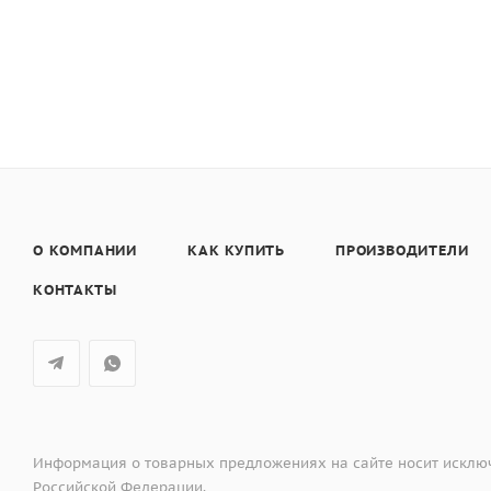
- Программа удаления накипи
- Автоматическое ополаскивание при включении и от
- Функция приготовления горячей воды
- Емкость для воды заполняется спереди
- Электронные часы с белыми индикаторами
- Режим ожидания
- Телескопические направляющие
О КОМПАНИИ
КАК КУПИТЬ
ПРОИЗВОДИТЕЛИ
КОНТАКТЫ
Информация о товарных предложениях на сайте носит исключ
Российской Федерации.