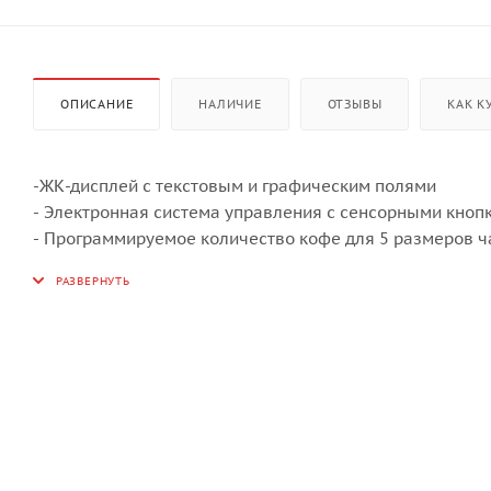
ОПИСАНИЕ
НАЛИЧИЕ
ОТЗЫВЫ
КАК К
-ЖК-дисплей с текстовым и графическим полями
- Электронная система управления с сенсорными кноп
- Программируемое количество кофе для 5 размеров ча
- Приготовление 1 или 2 чашек
- Функция подачи молока для приготовления капучино 
- Съемный контейнер для молока с функцией очистки
- Возможность использования кофейных зерен или мо
- Регулируемый по высоте раздатчик кофе (прибл. 90-1
- Давление при заваривании около 15 бар
- 3 температуры кофе на выбор
- Возможность выбора крепости кофе (5 предваритель
- Отдельные нагреватели для заваривания кофе и при