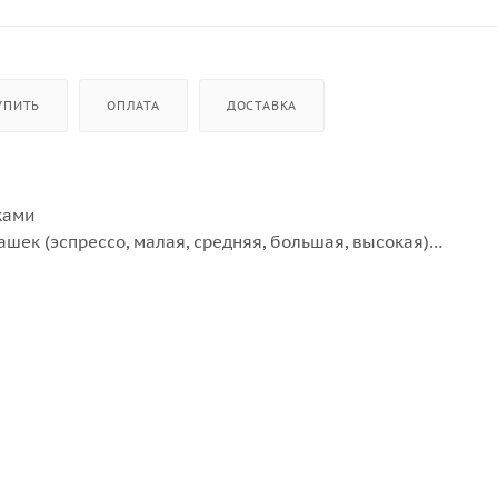
УПИТЬ
ОПЛАТА
ДОСТАВКА
ками
шек (эспрессо, малая, средняя, большая, высокая)
или латте
лотого кофе
00 мм)
но заданных уровней)
готовления горячей воды