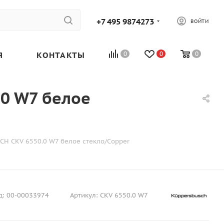
+7 495 9874273
ВОЙТИ
Я
КОНТАКТЫ
0
0
0
0 W7 белое
H CKV 6550.0 W7 белое стекло/Copper
д:
00-00033974
Артикул:
CKV 6550.0 W7