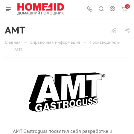
0
AMT
—
—
Главная
Справочная информация
Производители
—
AMT
AMT Gastroguss посвятил себя разработке и