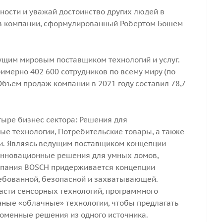
ности и уважай достоинство других людей в
виз компании, сформулированный Робертом Бошем
ущим мировым поставщиком технологий и услуг.
имерно 402 600 сотрудников по всему миру (по
Объем продаж компании в 2021 году составил 78,7
тыре бизнес сектора: Решения для
е технологии, Потребительские товары, а также
ии. Являясь ведущим поставщиком концепции
инновационные решения для умных домов,
мпания
BOSCH
придерживается концепции
ребованной, безопасной и захватывающей.
асти сенсорных технологий, программного
енные «облачные» технологии, чтобы предлагать
оменные решения из одного источника.