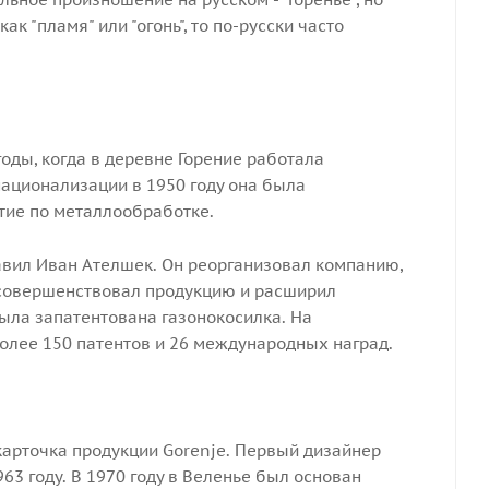
к "пламя" или "огонь", то по-русски часто
оды, когда в деревне Горение работала
ационализации в 1950 году она была
тие по металлообработке.
авил Иван Ателшек. Он реорганизовал компанию,
усовершенствовал продукцию и расширил
была запатентована газонокосилка. На
олее 150 патентов и 26 международных наград.
карточка продукции Gorenje. Первый дизайнер
63 году. В 1970 году в Веленье был основан