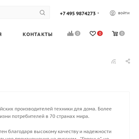
+7 495 9874273
ВОЙТИ
Я
КОНТАКТЫ
0
0
0
йских производителей техники для дома. Более
изни потребителей в 70 странах мира.
тен благодаря высокому качеству и надежности
ьное произношение на русском - "Горенье", но