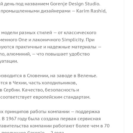
й день под названием Gorenje Design Studio.
и промышленными дизайнерами — Karim Rashid,
 модели разных стилей — от классического
менного One и лаконичного Simplicity. При
ьзуются практичные и надежные материалы —
ло, алюминий, — что повышает удобство
уатации.
зводится в Словении, на заводе в Веленье.
ся в Чехии, часть холодильников,
в Сербии. Качество, безопасность и
 соответствует европейским стандартам.
ых принципов работы компании — поддержка
 В 1967 году была создана первая сервисная
тавительства компании работают более чем в 70
 продукцию Gorenje — 2 года.