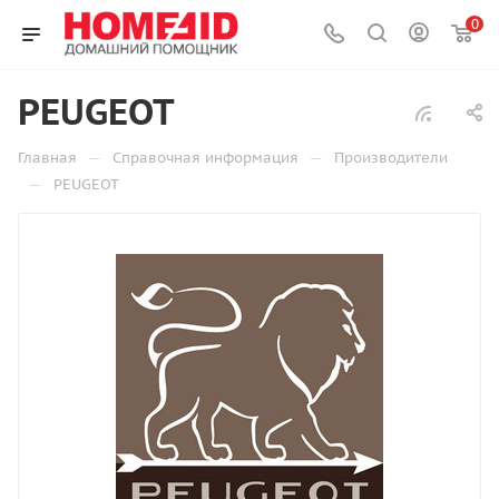
0
PEUGEOT
—
—
Главная
Справочная информация
Производители
—
PEUGEOT