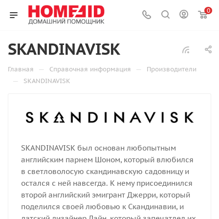
0
SKANDINAVISK
—
—
Главная
Справочная информация
Производители
—
SKANDINAVISK
SKANDINAVISK был основан любопытным
английским парнем Шоном, который влюбился
в светловолосую скандинавскую садовницу и
остался с ней навсегда. К нему присоединился
второй английский эмигрант Джерри, который
поделился своей любовью к Скандинавии, и
датский дизайнер Лайн, который запечатлел их