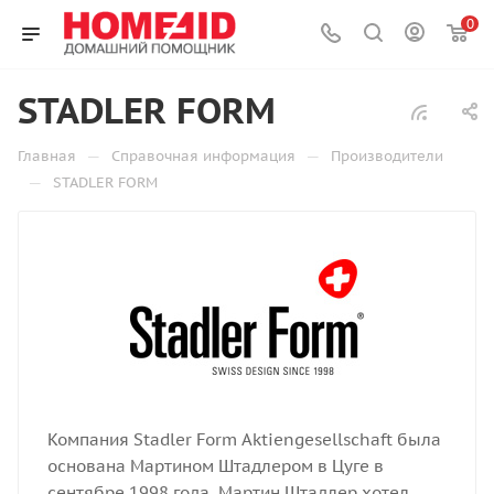
0
STADLER FORM
—
—
Главная
Справочная информация
Производители
—
STADLER FORM
Компания Stadler Form Aktiengesellschaft была
основана Мартином Штадлером в Цуге в
сентябре 1998 года. Мартин Штадлер хотел