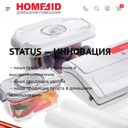
0
STATUS — ИННОВАЦИЯ
— наша продукция уникальна и
высокотехнологична
— наша продукция удобна
— наша продукция проста в домашнем
использовании