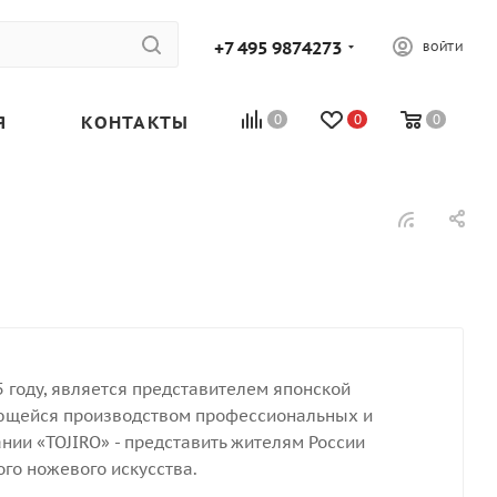
+7 495 9874273
ВОЙТИ
Я
КОНТАКТЫ
0
0
0
5 году, является представителем японской
имающейся производством профессиональных и
ии «TOJIRO» - представить жителям России
го ножевого искусства.