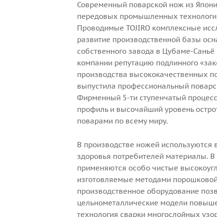
Современный поварской нож из Япони
передовых промышленных технологий
Проводимые TOJIRO комплексные иссл
развитие производственной базы осн
собственного завода в Цубаме-Саньё 
компании репутацию подлинного «за
производства высококачественных по
выпустила профессиональный поварс
Фирменный 5-ти ступенчатый процесс
профиль и высочайший уровень остр
поварами по всему миру.
В производстве ножей используются 
здоровья потребителей материалы. В 
применяются особо чистые высокоугле
изготовляемые методами порошковой 
производственное оборудование позв
цельнометаллические модели повышен
технология сварки многослойных узо