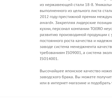
из нержавеющей стали 18-8. Уникаль
выполненного из цельного листа стал
2012 году престижной премии междуна
award». Закрепляя лидерские позици
кухни, персонал компании TOJIRO неу
развитию производимой продукции с 
постоянного роста качества и надеж
заводе система менеджмента качеств
требованиям ISO9001, а система эко
ISO14001.
Высочайшее японское качество ножей
заводского брака. Вы можете получит
или в интернет-магазине и подобрать 