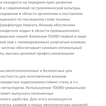
и находится на переднем крае развития
 и современной гастрономической культуры.
едования в области эргономики и постоянное
ащенного по последнему слову техники
(префектура Ниигата, Япония) обеспечили
конодателя моды» в области промышленного
варских ножей. Компания TOJIRO первой в мире
кой нож с ламинированным узорчатым клинком.
 заточки обеспечивает клинкам оптимальный
оты, высоко ценимый профессиональными
высокотехнологичные и безопасные для
частности, для изготовления клинков
родистые коррозионностойкие стали, в т.ч.
металлургии. Используемое TOJIRO уникальное
оляет выпускать гигиеничные
ного удобства. Для этого используется
рчатых клинков и полых металлических рукоятей