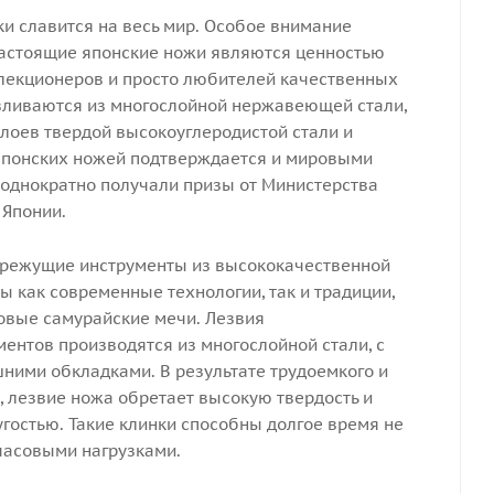
ки славится на весь мир. Особое внимание
астоящие японские ножи являются ценностью
оллекционеров и просто любителей качественных
авливаются из многослойной нержавеющей стали,
лоев твердой высокоуглеродистой стали и
 японских ножей подтверждается и мировыми
еоднократно получали призы от Министерства
 Японии.
о, режущие инструменты из высококачественной
ы как современные технологии, так и традиции,
овые самурайские мечи. Лезвия
ентов производятся из многослойной стали, с
ними обкладками. В результате трудоемкого и
, лезвие ножа обретает высокую твердость и
угостью. Такие клинки способны долгое время не
часовыми нагрузками.