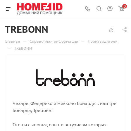
0
TREBONN
—
—
Главная
Справочная информация
Производители
—
TREBONN
Чезаре, Федерико и Никколо Бонарди… или три
Бонарда, Требонн!
Отец и сыновья, опыт и энтузиазм которых