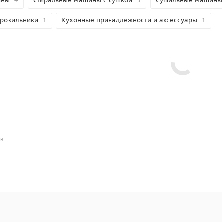
ины
4
Стиральные машины с сушкой
5
Сушильные машины
розильники
1
Кухонные принадлежности и аксессуары
1
ОВ