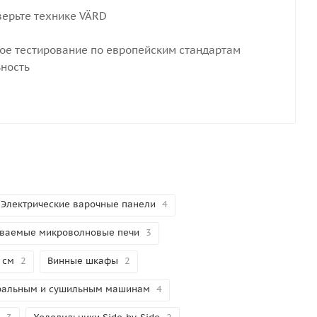
верьте технике VÄRD
тое тестирование по европейским стандартам
ность
Электрические варочные панели
4
иваемые микроволновые печи
3
 см
2
Винные шкафы
2
иральным и сушильным машинам
4