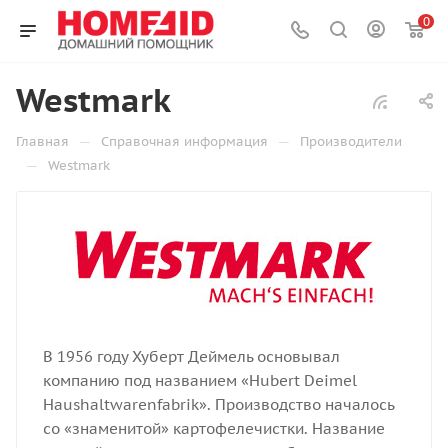
0
Westmark
—
—
Главная
Справочная информация
Производители
—
Westmark
В 1956 году Хуберт Деймель основывал
компанию под названием «Hubert Deimel
Haushaltwarenfabrik». Производство началось
со «знаменитой» картофелечистки. Название