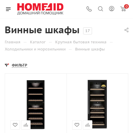
0
Винные шкафы
17
—
—
—
Главная
Каталог
Крупная бытовая техника
—
Холодильники и морозильники
Винные шкафы
ФИЛЬТР