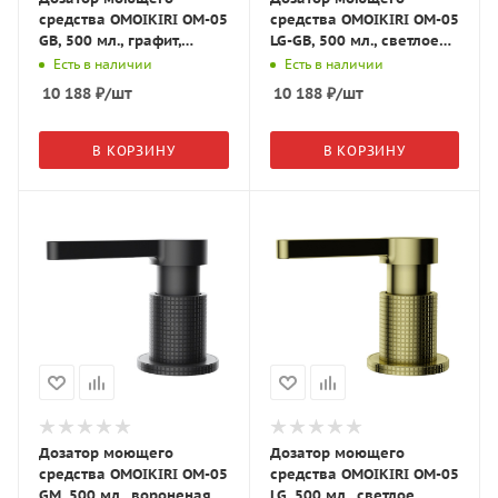
средства OMOIKIRI OM-05
средства OMOIKIRI OM-05
GB, 500 мл., графит,
LG-GB, 500 мл., светлое
4995054
золото/графит, 4995053
Есть в наличии
Есть в наличии
10 188
₽
/шт
10 188
₽
/шт
В КОРЗИНУ
В КОРЗИНУ
Дозатор моющего
Дозатор моющего
средства OMOIKIRI OM-05
средства OMOIKIRI OM-05
GM, 500 мл., вороненая
LG, 500 мл., светлое