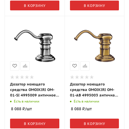
В КОРЗИНУ
В КОРЗИНУ
Дозатор моющего
Дозатор моющего
средства OMOIKIRI OM-
средства OMOIKIRI OM-
01-SI 4995009 античное
01-AB 4995003 античная
серебро
латунь
Есть в наличии
Есть в наличии
8 088
₽
/шт
8 088
₽
/шт
В КОРЗИНУ
В КОРЗИНУ