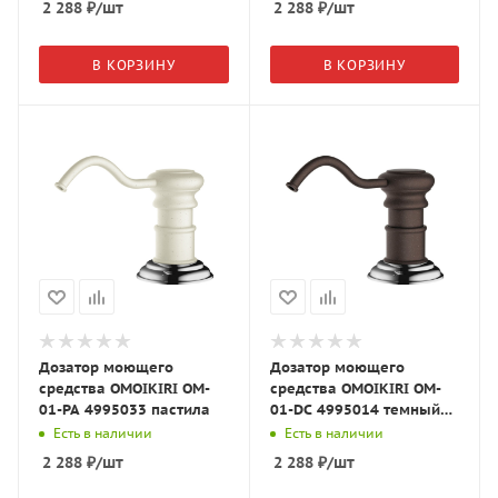
2 288
₽
/шт
2 288
₽
/шт
В КОРЗИНУ
В КОРЗИНУ
Дозатор моющего
Дозатор моющего
средства OMOIKIRI OM-
средства OMOIKIRI OM-
01-PA 4995033 пастила
01-DC 4995014 темный
шоколад
Есть в наличии
Есть в наличии
2 288
₽
/шт
2 288
₽
/шт