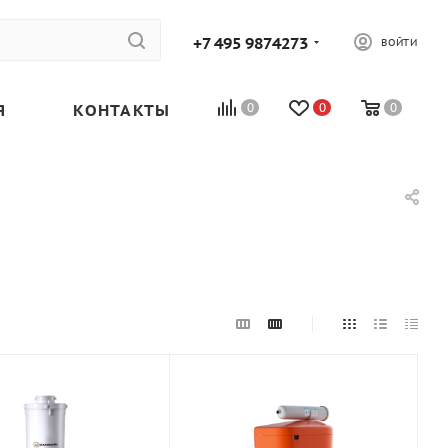
+7 495 9874273
ВОЙТИ
Я
КОНТАКТЫ
0
0
0