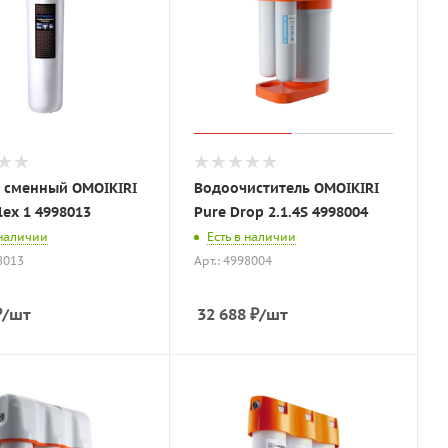
 сменный OMOIKIRI
Водоочиститель OMOIKIRI
ex 1 4998013
Pure Drop 2.1.4S 4998004
 наличии
Есть в наличии
8013
Арт.: 4998004
₽
/шт
32 688
₽
/шт