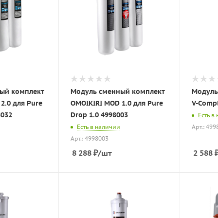
ый комплект
Модуль сменный комплект
Модуль
2.0 для Pure
OMOIKIRI MOD 1.0 для Pure
V-Compl
8032
Drop 1.0 4998003
Есть в
Есть в наличии
Арт.: 499
Арт.: 4998003
8 288
₽
/шт
2 588