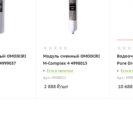
ый OMOIKIRI
Модуль сменный OMOIKIRI
Водооч
4999037
M-Complex 4 4998015
Pure Dr
Есть в наличии
Есть в
Арт.: 4998015
Арт.: 499
2 888
₽
/шт
10 688