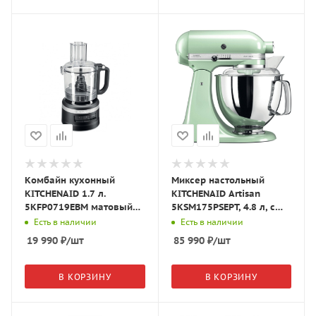
Комбайн кухонный
Миксер настольный
KITCHENAID 1.7 л.
KITCHENAID Artisan
5KFP0719EBM матовый
5KSM175PSEPT, 4.8 л, с
черный
откидным блоком,
Есть в наличии
Есть в наличии
фисташковый
19 990
₽
/шт
85 990
₽
/шт
В КОРЗИНУ
В КОРЗИНУ