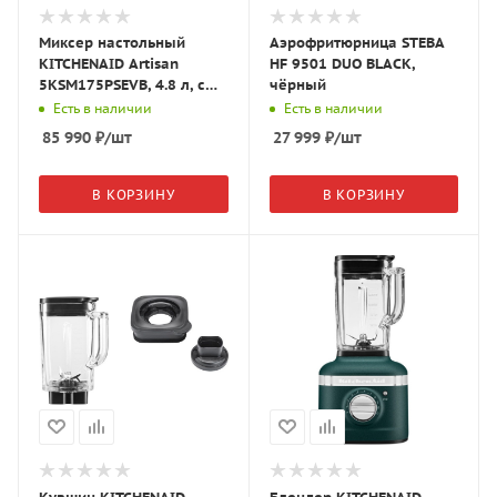
Миксер настольный
Аэрофритюрница STEBA
KITCHENAID Artisan
HF 9501 DUO BLACK,
5KSM175PSEVB, 4.8 л, с
чёрный
откидным блоком, синий
Есть в наличии
Есть в наличии
бархат
85 990
₽
/шт
27 999
₽
/шт
В КОРЗИНУ
В КОРЗИНУ