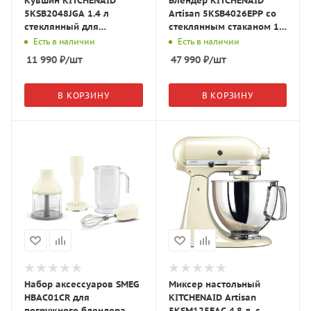
Кувшин KITCHENAID
Блендер KITCHENAID
5KSB2048JGA 1.4 л
Artisan 5KSB4026EPP со
стеклянный для
стеклянным стаканом 1.4
5KSB13XX/5KSB40XX
л. пальмовый
Есть в наличии
Есть в наличии
11 990
₽
/шт
47 990
₽
/шт
В КОРЗИНУ
В КОРЗИНУ
Набор аксессуаров SMEG
Миксер настольный
HBAC01CR для
KITCHENAID Artisan
погружного блендера
5KSM125EAC 4.8 л, с