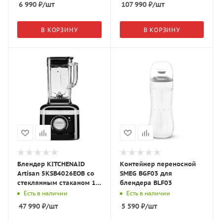
6 990
₽
/шт
107 990
₽
/шт
В КОРЗИНУ
В КОРЗИНУ
Блендер KITCHENAID
Контейнер переносной
Artisan 5KSB4026EOB со
SMEG BGF03 для
стеклянным стаканом 1.4
блендера BLF03
л. черный
Есть в наличии
Есть в наличии
47 990
₽
/шт
5 590
₽
/шт