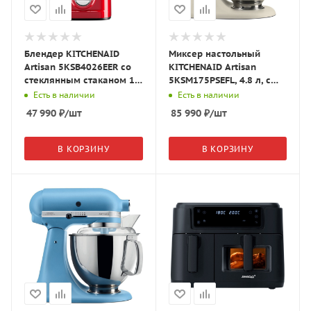
Блендер KITCHENAID
Миксер настольный
Artisan 5KSB4026EER со
KITCHENAID Artisan
стеклянным стаканом 1.4
5KSM175PSEFL, 4.8 л, с
л. красный
откидным блоком, лён
Есть в наличии
Есть в наличии
47 990
₽
/шт
85 990
₽
/шт
В КОРЗИНУ
В КОРЗИНУ