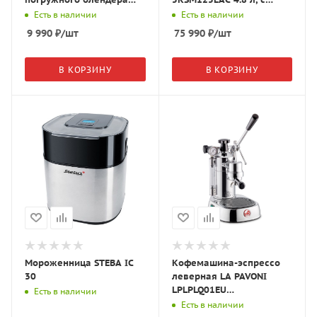
HBF01CREU
откидным блоком
Есть в наличии
Есть в наличии
кремовый
9 990
₽
/шт
75 990
₽
/шт
В КОРЗИНУ
В КОРЗИНУ
Мороженница STEBA IC
Кофемашина-эспрессо
30
леверная LA PAVONI
LPLPLQ01EU
Есть в наличии
нержавеющая сталь
Есть в наличии