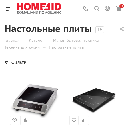
0
Настольные плиты
19
—
—
—
Главная
Каталог
Малая бытовая техника
—
Техника для кухни
Настольные плиты
ФИЛЬТР