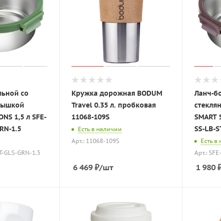
льной со
Кружка дорожная BODUM
Ланч-бо
рышкой
Travel 0.35 л. пробковая
стекля
NS 1,5 л SFE-
11068-109S
SMART S
RN-1.5
SS-LB-S
Есть в наличии
Арт.: 11068-109S
Есть в
ST-GLS-GRN-1.5
Арт.: SFE
6 469
₽
/шт
1 980