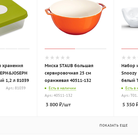
я хранения
Миска STAUB большая
Набор и
SEPH&JOSEPH
сервировочная 25 см
Snoozy 
й 1,2 л 81039
оранжевая 40511-132
белый T
Арт.: 81039
Есть в наличии
Есть в
Арт.: 40511-132
Арт.: T01
3 800
₽
/шт
5 350
ПОКАЗАТЬ ЕЩЕ