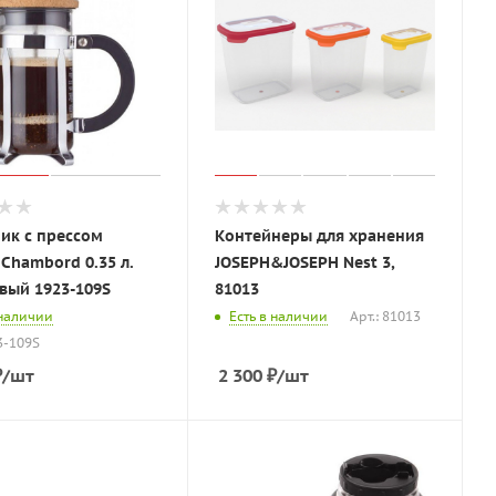
ик с прессом
Контейнеры для хранения
Chambord 0.35 л.
JOSEPH&JOSEPH Nest 3,
вый 1923-109S
81013
 наличии
Есть в наличии
Арт.: 81013
3-109S
₽
/шт
2 300
₽
/шт