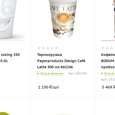
 Joking 350
Термокружка
Кофейн
85.01
Paperproducts Design Café
BODUM 
Latte 300 мл 602246
пробко
Есть в наличии
Арт.: 602246
Есть в
Арт.: 192
1 250
₽
/шт
5 469