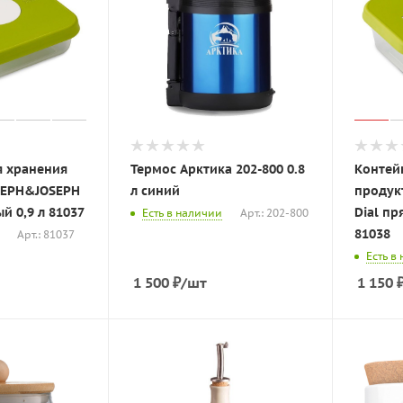
я хранения
Термос Арктика 202-800 0.8
Контей
SEPH&JOSEPH
л синий
продук
й 0,9 л 81037
Dial пр
Есть в наличии
Арт.: 202-800
81038
Арт.: 81037
Есть в
1 500
₽
/шт
1 150