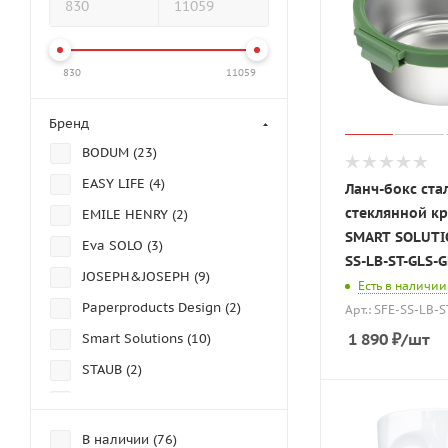
830
11059
Бренд
BODUM (
23
)
EASY LIFE (
4
)
Ланч-бокс ста
стеклянной к
EMILE HENRY (
2
)
SMART SOLUTIO
Eva SOLO (
3
)
SS-LB-ST-GLS-G
JOSEPH&JOSEPH (
9
)
Есть в наличии
Paperproducts Design (
2
)
Арт.: SFE-SS-LB-
1 890
₽
/шт
Smart Solutions (
10
)
STAUB (
2
)
Tassen (
19
)
Арктика (
1
)
В наличии (
76
)