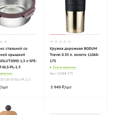
кс стальной со
Кружка дорожная BODUM
нной крышкой
Travel 0.35 л. золото 11068-
OLUTIONS 1,5 л SFE-
17S
T-GLS-PL-1.5
Есть в наличии
 наличии
Арт.: 11068-17S
-SS-LB-ST-GLS-PL-1.5
₽
/шт
5 949
₽
/шт