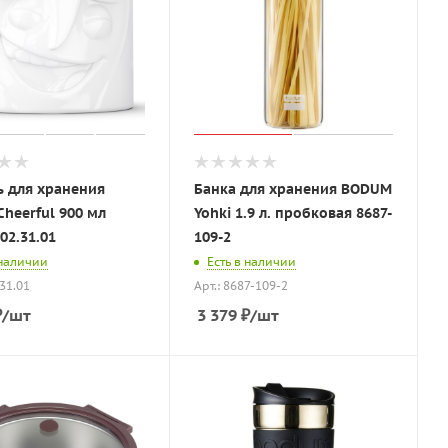
ь для хранения
Банка для хранения BODUM
Cheerful 900 мл
Yohki 1.9 л. пробковая 8687-
02.31.01
109-2
 наличии
Есть в наличии
.31.01
Арт.: 8687-109-2
₽
/шт
3 379
₽
/шт