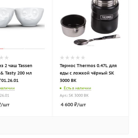
з 2 чаш Tassen
Термос Thermos 0.47L для
& Tasty 200 мл
еды с ложкой чёрный SK
01.26.01
3000 BK
 наличии
Есть в наличии
.26.01
Арт.: SK 3000 BK
₽
/шт
4 600
₽
/шт