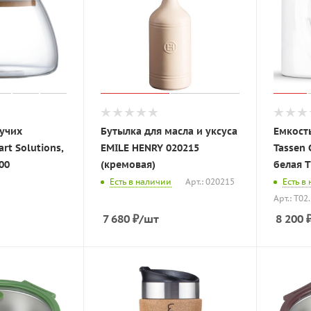
пучих
Бутылка для масла и уксуса
Емкост
rt Solutions,
EMILE HENRY 020215
Tassen 
00
(кремовая)
белая T
Есть в наличии
Арт.: 020215
Есть в
Арт.: T02
7 680
₽
/шт
8 200