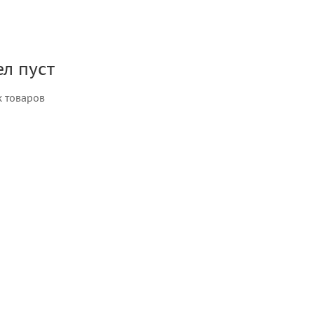
л пуст
х товаров