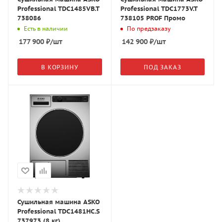
Professional TDC1485VB.T
Professional TDC1773V.T
738086
738105 PROF Промо
Есть в наличии
По предзаказу
177 900
₽
/шт
142 900
₽
/шт
В КОРЗИНУ
ПОД ЗАКАЗ
Сушильная машина ASKO
Professional TDC1481HC.S
737973 (8 кг)