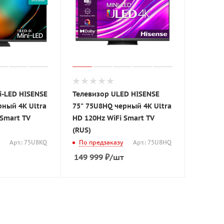
i-LED HISENSE
Телевизор ULED HISENSE
рный 4K Ultra
75" 75U8HQ черный 4K Ultra
 Smart TV
HD 120Hz WiFi Smart TV
(RUS)
Арт.: 75U8KQ
По предзаказу
Арт.: 75U8HQ
149 999
₽
/шт