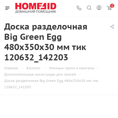
0
Доска разделочная
Big Green Egg
480х350х30 мм тик
120632_142203
—
—
—
Главная
Каталог
Уличные грили и мангалы
—
Дополнительные аксессуары для грилей
Доска разделочная Big Green Egg 480х350х30 мм тик
120632_142203