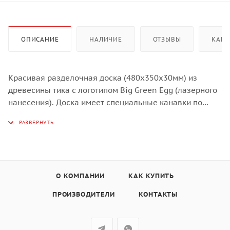
ОПИСАНИЕ
НАЛИЧИЕ
ОТЗЫВЫ
КАК 
Красивая разделочная доска (480х350х30мм) из
древесины тика с логотипом Big Green Egg (лазерного
нанесения). Доска имеет специальные канавки по
всему периметру для стекания соков,
предотвращающие их попадание на поверхность
стола.
О КОМПАНИИ
КАК КУПИТЬ
ПРОИЗВОДИТЕЛИ
КОНТАКТЫ