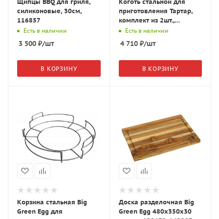
Щипцы BBQ для гриля,
Коготь стальной для
силиконовые, 30см,
приготовления Тартар,
116857
комплект из 2шт.,
MCLAWS
Есть в наличии
Есть в наличии
3 500
₽
/шт
4 710
₽
/шт
В КОРЗИНУ
В КОРЗИНУ
Корзина стальная Big
Доска разделочная Big
Green Egg для
Green Egg 480х350х30