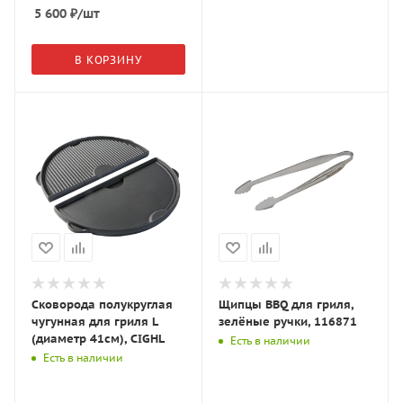
гриля M/S/MX, PG13R
M/S/MINI, шт, RGKB
5 600
₽
/шт
В КОРЗИНУ
Сковорода полукруглая
Щипцы BBQ для гриля,
чугунная для гриля L
зелёные ручки, 116871
(диаметр 41см), CIGHL
Есть в наличии
Есть в наличии