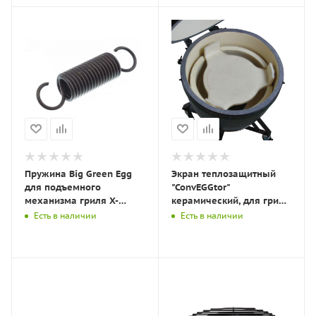
Пружина Big Green Egg
Экран теплозащитный
для подъемного
"ConvEGGtor"
механизма гриля X-
керамический, для гриля
Springs_116541
МINI PST
Есть в наличии
Есть в наличии