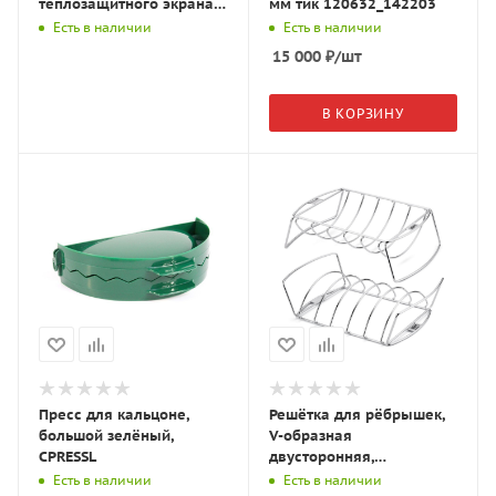
теплозащитного экрана
мм тик 120632_142203
ConvEGGtor; L
Есть в наличии
Есть в наличии
120724_151138
15 000
₽
/шт
В КОРЗИНУ
Пресс для кальцоне,
Решётка для рёбрышек,
большой зелёный,
V-образная
CPRESSL
двусторонняя,
эмалированная, 6
Есть в наличии
Есть в наличии