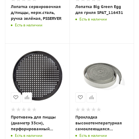
Лопатка сервировочная
Лопатка Big Green Egg
д/пиццы, нерж.сталь,
для гриля SPAT_116431
ручка зелёная, PSSERVER
Есть в наличии
Есть в наличии
Противень для пиццы
Прокладка
(диаметр 33см),
высокотемпературная
перфорированный
самоклеющаяся
эмалированный для
войлочная для гриля
Есть в наличии
Есть в наличии