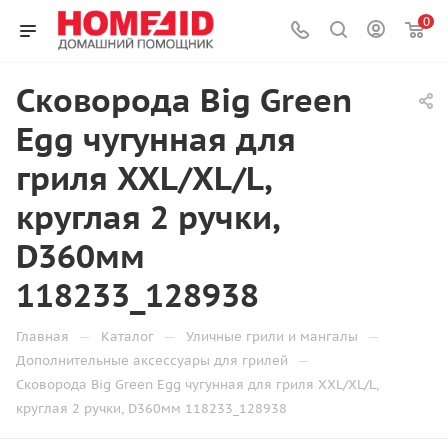
0
Сковорода Big Green
Egg чугунная для
гриля XXL/XL/L,
круглая 2 ручки,
D360мм
118233_128938
—
—
—
Главная
Каталог
Уличные грили и мангалы
—
Дополнительные аксессуары для грилей
Сковорода Big Green Egg чугунная для гриля XXL/XL/L,
круглая 2 ручки, D360мм 118233_128938