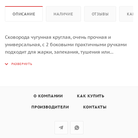
ОПИСАНИЕ
НАЛИЧИЕ
ОТЗЫВЫ
КАК 
Сковорода чугунная круглая, очень прочная и
универсальная, с 2 боковыми практичными ручками
подходит для жарки, запекания, тушения или
приготовления на пару в грилях L, XL и XXL.
Диаметр сковороды - 36 см
Сковорода может выдерживать очень высокие
температуры и обеспечивает идеальное и
равномерное распределение тепла; очень проста в
О КОМПАНИИ
КАК КУПИТЬ
обслуживании. После использования нужно только
помыть в горячей воде и немного смазать
ПРОИЗВОДИТЕЛИ
КОНТАКТЫ
растительным маслом.
Сковороду нельзя мыть в посудомоечной машине.