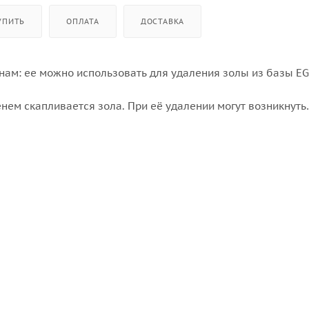
УПИТЬ
ОПЛАТА
ДОСТАВКА
ам: ее можно использовать для удаления золы из базы EG
енем скапливается зола. При её удалении могут возникнуть
ния. Для быстрого и легкого очищения гриля от золы чере
льную кочергу. Кочерга изготовлена из стойкого металла,
оторого кочергу можно вешать в удобное для вас место.