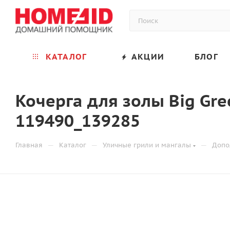
КАТАЛОГ
АКЦИИ
БЛОГ
Кочерга для золы Big Gre
119490_139285
—
—
—
Главная
Каталог
Уличные грили и мангалы
Допо