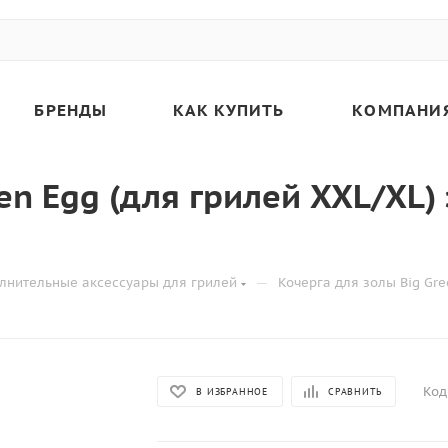
БРЕНДЫ
КАК КУПИТЬ
КОМПАНИ
en Egg (для грилей XXL/XL)
—
лнительные аксессуары для грилей
Кочерга для золы Big Gr
Код
В ИЗБРАННОЕ
СРАВНИТЬ