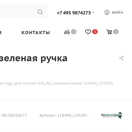
+7 495 9874273
ВОЙТИ
Я
КОНТАКТЫ
0
0
0
 зеленая ручка
een Egg (для грилей XXL/XL) зеленая ручка 119490_139285
:
00-00020677
Артикул:
119490_139285