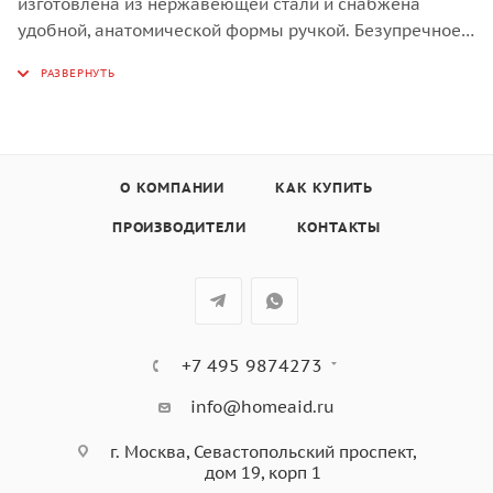
изготовлена из нержавеющей стали и снабжена
удобной, анатомической формы ручкой. Безупречное
качество BBQ Premium - это лучший выбор для гриль-
повара.
Эта лопатка просто незаменима для безопасного и
гигиеничного размещения и переворачивания
О КОМПАНИИ
КАК КУПИТЬ
продуктов в «Big Green Egg». Лопатка изготовлена из
износостойкой нержавеющей стали, оснащена
ПРОИЗВОДИТЕЛИ
КОНТАКТЫ
красивой ручкой, благодаря которой ,ее удобно и
приятно держать в руках.
+7 495 9874273
info@homeaid.ru
г. Москва, Севастопольский проспект,
дом 19, корп 1