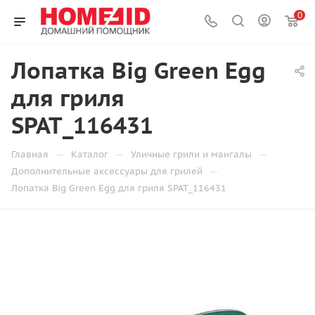
0
Лопатка Big Green Egg
для гриля
SPAT_116431
—
—
—
Главная
Каталог
Уличные грили и мангалы
—
Дополнительные аксессуары для грилей
Лопатка Big Green Egg для гриля SPAT_116431