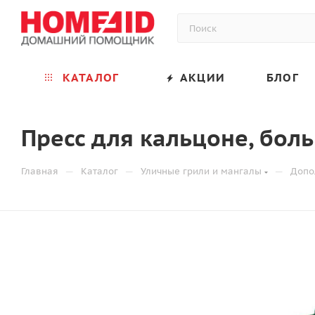
КАТАЛОГ
АКЦИИ
БЛОГ
Пресс для кальцоне, бол
—
—
—
Главная
Каталог
Уличные грили и мангалы
Допо