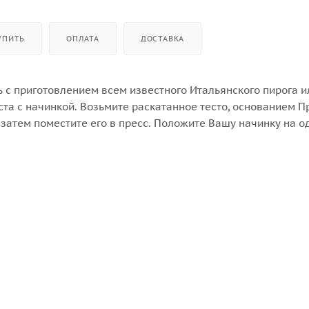
УПИТЬ
ОПЛАТА
ДОСТАВКА
 с приготовлением всем известного Итальянского пирога и
ста с начинкой. Возьмите раскатанное тесто, основанием П
затем поместите его в пресс. Положите Вашу начинку на о
атать, плотно закройте пресс, и Ваш пирог с начинкой гото