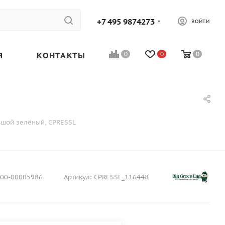
+7 495 9874273
ВОЙТИ
Я
КОНТАКТЫ
0
0
0
ьшой зелёный, CPRESSL
00-00005986
Артикул:
CPRESSL_116448