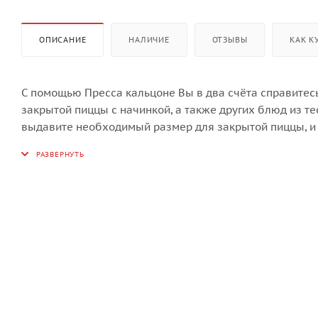
ОПИСАНИЕ
НАЛИЧИЕ
ОТЗЫВЫ
КАК К
С помощью Пресса кальцоне Вы в два счёта справитесь
закрытой пиццы с начинкой, а также других блюд из те
выдавите необходимый размер для закрытой пиццы, и 
сторону, смочите края теста водой, чтобы хорошо запеч
выпекания в EGG!
(Ø 28 см, 250 мл начинки).