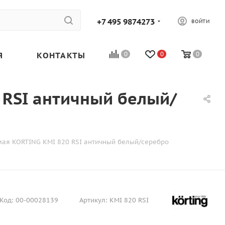
+7 495 9874273
ВОЙТИ
Я
КОНТАКТЫ
0
0
0
 RSI античный белый/
ая KORTING KMI 820 RSI античный белый/серебро
Код:
00-00028139
Артикул:
KMI 820 RSI