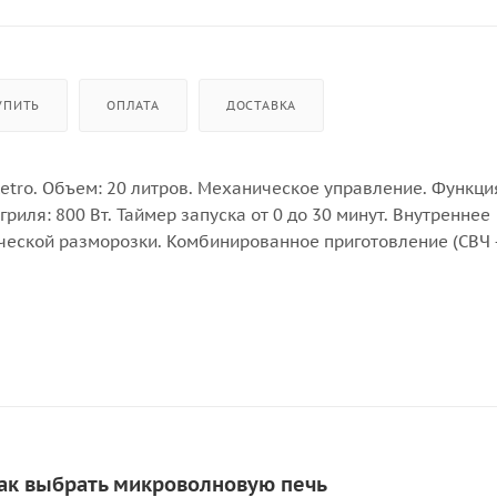
УПИТЬ
ОПЛАТА
ДОСТАВКА
etro. Объем: 20 литров. Механическое управление. Функция
иля: 800 Вт. Таймер запуска от 0 до 30 минут. Внутреннее
еской разморозки. Комбинированное приготовление (СВЧ +
авеющей стали. Возможность встраивания в верхние навес
: античный белый. Цвет регуляторов: серебро. Страна про
Как выбрать микроволновую печь