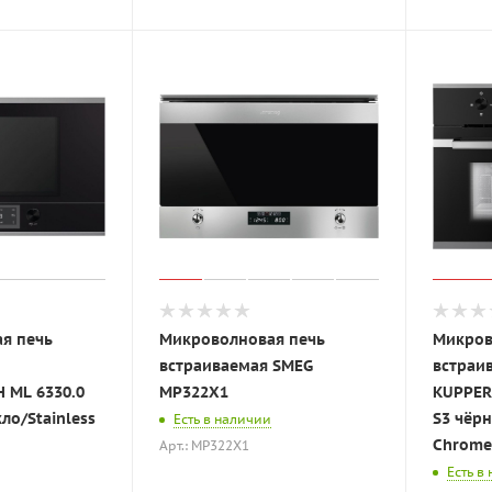
я печь
Микроволновая печь
Микров
встраиваемая SMEG
встраи
 ML 6330.0
MP322X1
KUPPER
ло/Stainless
S3 чёрн
Есть в наличии
Chrome
Арт.: MP322X1
Есть в