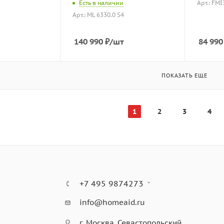
Есть в наличии
Арт.: FM
Арт.: ML 6330.0 S4
140 990
₽
/шт
84 990
ПОКАЗАТЬ ЕЩЕ
1
2
3
4
+7 495 9874273
info@homeaid.ru
г. Москва, Севастопольский