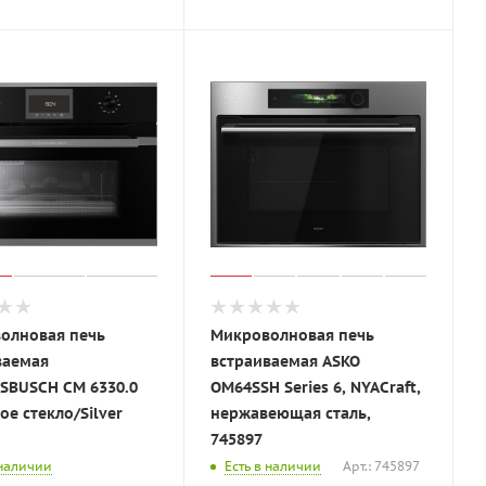
олновая печь
Микроволновая печь
ваемая
встраиваемая ASKO
SBUSCH CM 6330.0
OM64SSH Series 6, NYACraft,
ое стекло/Silver
нержавеющая сталь,
745897
 наличии
Есть в наличии
Арт.: 745897