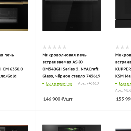
я печь
Микроволновая печь
Микров
встраиваемая ASKO
встраи
 CM 6330.0
OM54BGH Series 5, NYACraft
KUPPER
кло/Gold
Glass, чёрное стекло 745619
KSM Ma
Есть в наличии
Арт.: 745619
Есть в
4
Арт.: ML 
146 900
₽
/шт
155 99