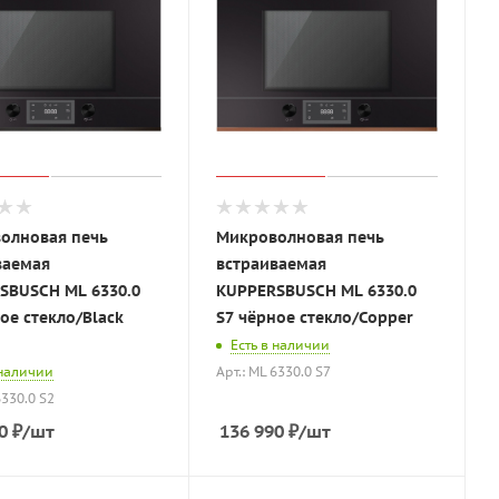
олновая печь
Микроволновая печь
ваемая
встраиваемая
SBUSCH ML 6330.0
KUPPERSBUSCH ML 6330.0
ое стекло/Black
S7 чёрное стекло/Copper
Есть в наличии
 наличии
Арт.: ML 6330.0 S7
6330.0 S2
0
₽
/шт
136 990
₽
/шт