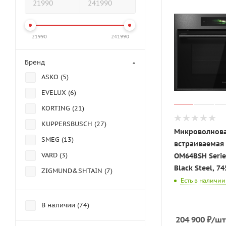
21990
241990
Бренд
ASKO (
5
)
EVELUX (
6
)
KORTING (
21
)
KUPPERSBUSCH (
27
)
Микроволнова
SMEG (
13
)
встраиваемая
VARD (
3
)
OM64BSH Series
Black Steel, 7
ZIGMUND&SHTAIN (
7
)
Есть в наличии
В наличии (
74
)
204 900
₽
/шт