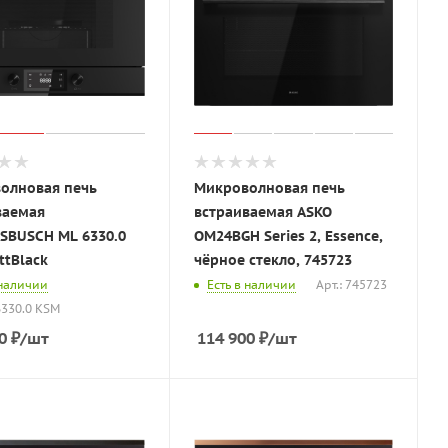
олновая печь
Микроволновая печь
ваемая
встраиваемая ASKO
SBUSCH ML 6330.0
OM24BGH Series 2, Essence,
ttBlack
чёрное стекло, 745723
 наличии
Есть в наличии
Арт.: 745723
6330.0 KSM
0
₽
/шт
114 900
₽
/шт