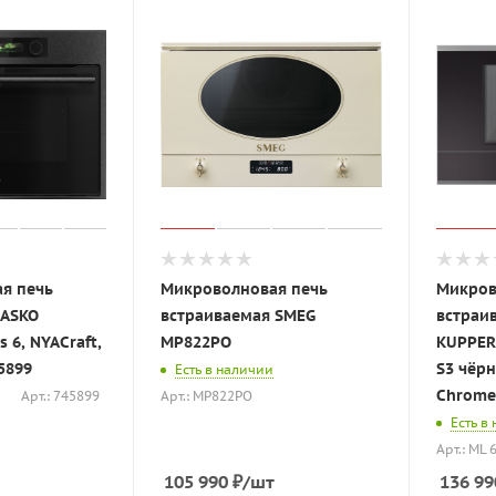
я печь
Микроволновая печь
Микров
 ASKO
встраиваемая SMEG
встраи
 6, NYACraft,
MP822PO
KUPPER
45899
S3 чёрн
Есть в наличии
Chrome
Арт.: 745899
Арт.: MP822PO
Есть в
Арт.: ML 
105 990
₽
/шт
136 99