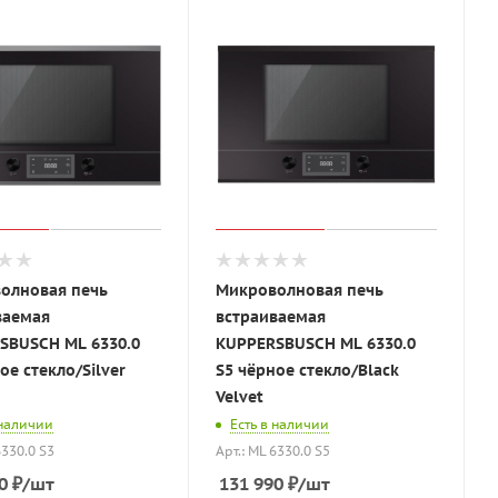
олновая печь
Микроволновая печь
ваемая
встраиваемая
SBUSCH ML 6330.0
KUPPERSBUSCH ML 6330.0
ое стекло/Silver
S5 чёрное стекло/Black
Velvet
 наличии
Есть в наличии
6330.0 S3
Арт.: ML 6330.0 S5
0
₽
/шт
131 990
₽
/шт