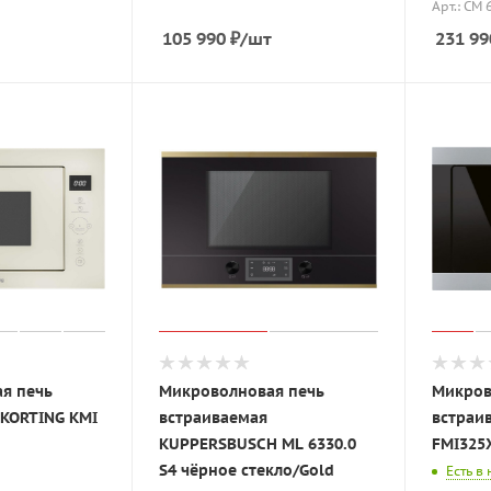
Арт.: CM 
105 990
₽
/шт
231 99
я печь
Микроволновая печь
Микров
 KORTING KMI
встраиваемая
встраи
KUPPERSBUSCH ML 6330.0
FMI325
S4 чёрное стекло/Gold
Есть в