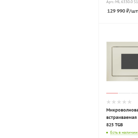
Арт.: ML 6330.0 S1
129 990
₽
/шт
Микроволнова
встраиваемая
825 TGB
Есть в наличии