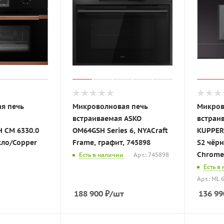
я печь
Микроволновая печь
Микров
встраиваемая ASKO
встраи
 CM 6330.0
OM64GSH Series 6, NYACraft
KUPPER
кло/Copper
Frame, графит, 745898
S2 чёрн
Chrome
Есть в наличии
Арт.: 745898
7
Есть в
Арт.: ML 
188 900
₽
/шт
136 99