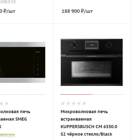
6330.0 S3
0
₽
/шт
188 900
₽
/шт
олновая печь
Микроволновая печь
ваемая SMEG
встраиваемая
X
KUPPERSBUSCH CM 6330.0
S2 чёрное стекло/Black
 наличии